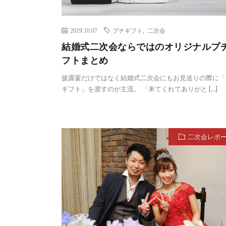
2019.10.07
プチギフト
,
二次会
結婚式二次会ならではのオリジナルプ
フトまとめ
披露宴だけではなく結婚式二次会にもお見送りの際に「
ギフト」を渡すのが主流。 「来てくれてありがと […]
二次会レポ