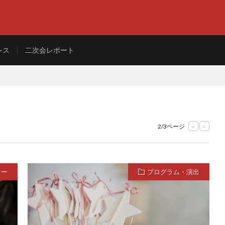
レス
二次会レポート
2/3ページ
<
>
ナー
プログラム・演出