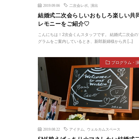
2019.09.06
二次会レポ
,
演出
結婚式二次会らしいおもしろ楽しい共
レモニーをご紹介♡
こんにちは！2次会くんスタッフです。 結婚式二次会の
グラムをご案内しているとき、新郎新婦様から共 […]
プログラム・
2019.08.22
アイテム
,
ウェルカムスペース