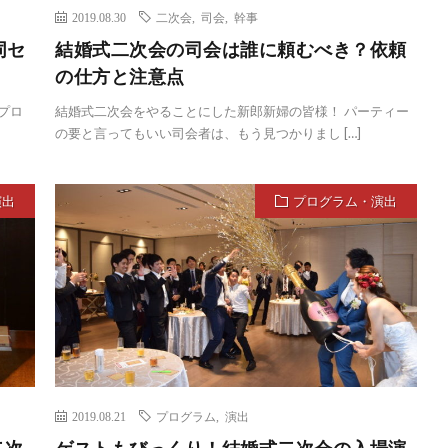
2019.08.30
二次会
,
司会
,
幹事
同セ
結婚式二次会の司会は誰に頼むべき？依頼
の仕方と注意点
プロ
結婚式二次会をやることにした新郎新婦の皆様！ パーティー
の要と言ってもいい司会者は、もう見つかりまし […]
演出
プログラム・演出
2019.08.21
プログラム
,
演出