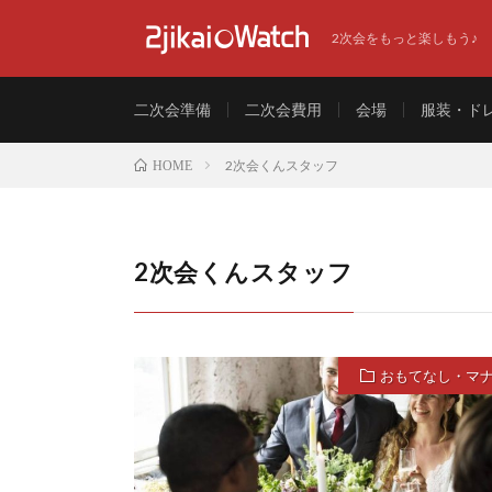
2次会をもっと楽しもう♪
二次会準備
二次会費用
会場
服装・ド
2次会くんスタッフ
HOME
2次会くんスタッフ
おもてなし・マ