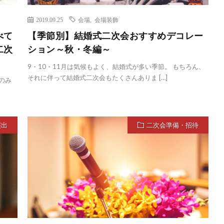
2019.09.25
会場
,
会場装飾
べて
【季節別】結婚式二次会おすすめデコレー
二次
ション～秋・冬編～
9・10・11月は気候もよく、結婚式が多い季節。 もちろん、
それに伴って結婚式二次会もたくさんありま […]
のみ
演出
二次会準備・招待