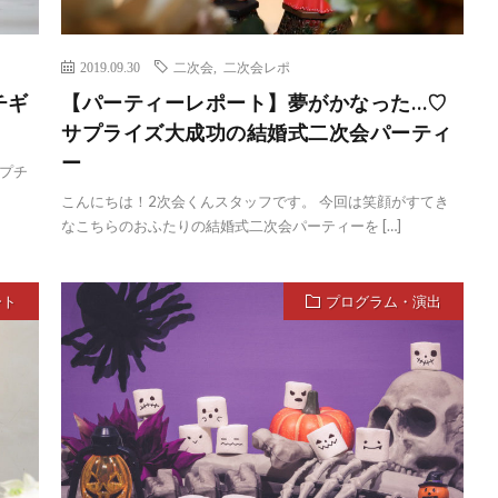
2019.09.30
二次会
,
二次会レポ
チギ
【パーティーレポート】夢がかなった…♡
サプライズ大成功の結婚式二次会パーティ
ー
プチ
こんにちは！2次会くんスタッフです。 今回は笑顔がすてき
なこちらのおふたりの結婚式二次会パーティーを […]
ート
プログラム・演出