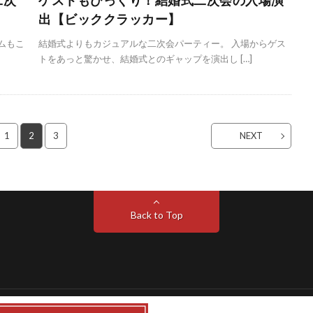
二次
ゲストもびっくり！結婚式二次会の入場演
出【ビッククラッカー】
ムもこ
結婚式よりもカジュアルな二次会パーティー。 入場からゲス
トをあっと驚かせ、結婚式とのギャップを演出し […]
1
2
3
NEXT
Back to Top