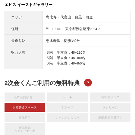
エビス イーストギャラリー
エリア
恵比寿・代官山・目黒・白金
住所
〒150-0011 東京都渋谷区東3-24-7
最寄り駅
恵比寿駅 徒歩約2分
収容人数
３階 半立食：48~220名
５階 半立食：48~180名
６階 半立食：48~150名
2次会くんご利用の無料特典
?
新郎新婦飲食代
ケーキ
乾杯ドリンク
お着替えスペース
DJブース
スクリーン
映像再生
シャンパンタワー
新郎新婦当日宿泊
新郎新婦
ペアディナー券