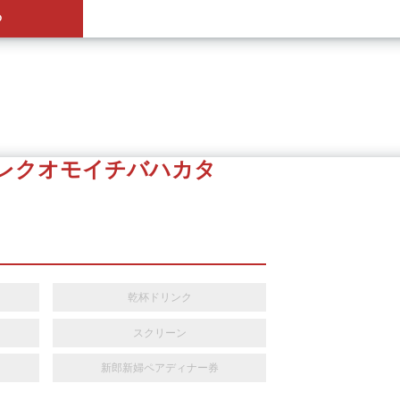
ら
レクオモイチバハカタ
乾杯ドリンク
スクリーン
新郎新婦ペアディナー券