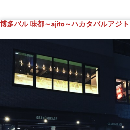
博多バル 味都～ajito～
ハカタバルアジト