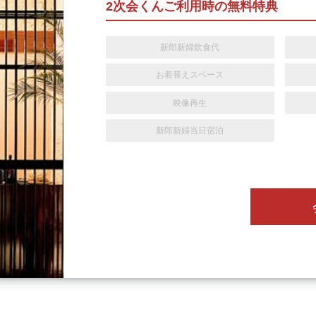
2次会くんご利用時の無料特典
新郎新婦飲食代
お着替えスペース
映像再生
新郎新婦当日宿泊