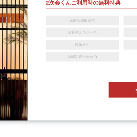
2次会くんご利用時の無料特典
新郎新婦飲食代
お着替えスペース
映像再生
新郎新婦当日宿泊