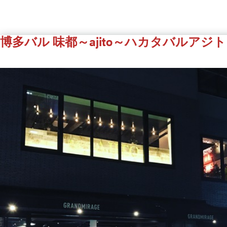
博多バル 味都～ajito～
ハカタバルアジト