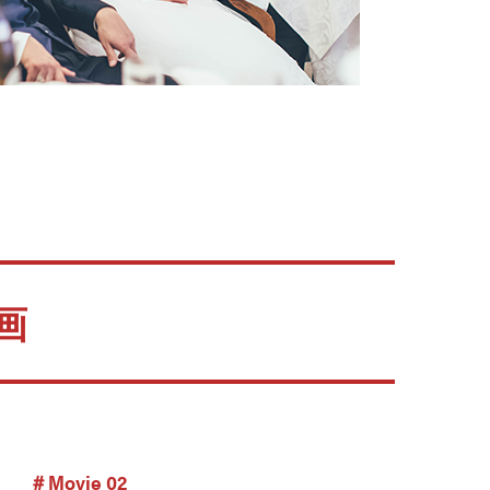
画
＃Movie 02