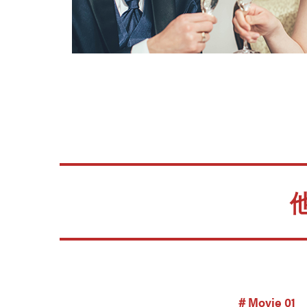
＃Movie 01