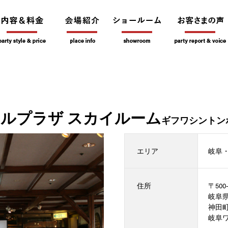
ルプラザ スカイルーム
ギフワシントン
エリア
岐阜
住所
〒500-
岐阜
神田町7
岐阜ワ