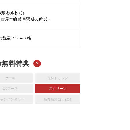
岐阜駅 徒歩約7分
古屋本線 岐阜駅 徒歩約3分
(着席)：30～80名
の無料特典
?
ケーキ
乾杯ドリンク
DJブース
スクリーン
ャンパンタワー
新郎新婦当日宿泊