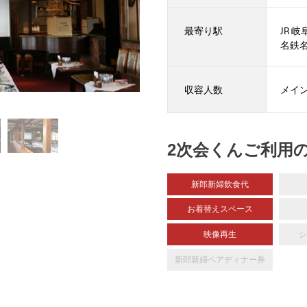
最寄り駅
JR 
名鉄名
収容人数
メイン
2次会くんご利用
新郎新婦飲食代
お着替えスペース
映像再生
シ
新郎新婦
ペアディナー券