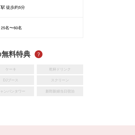
駅 徒歩約5分
25名〜60名
の無料特典
?
ケーキ
乾杯ドリンク
DJブース
スクリーン
ャンパンタワー
新郎新婦当日宿泊