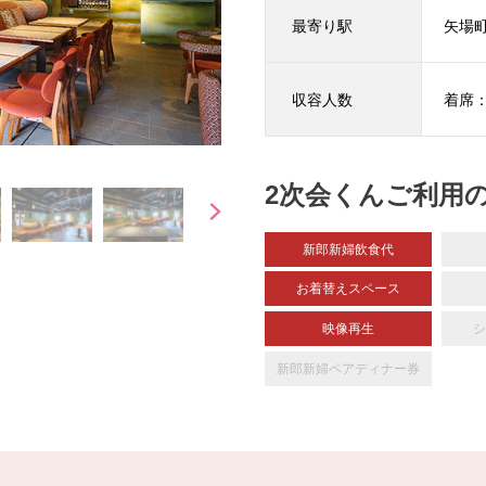
最寄り駅
矢場町
収容人数
着席：
2次会くんご利用
新郎新婦飲食代
お着替えスペース
映像再生
シ
新郎新婦
ペアディナー券