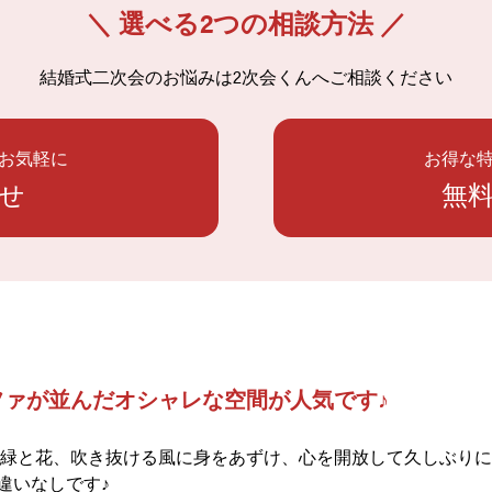
＼ 選べる2つの相談方法 ／
結婚式二次会のお悩みは
2次会くんへご相談ください
お気軽に
お得な
せ
無
ァが並んだオシャレな空間が人気です♪
 緑と花、吹き抜ける風に身をあずけ、心を開放して久しぶり
違いなしです♪