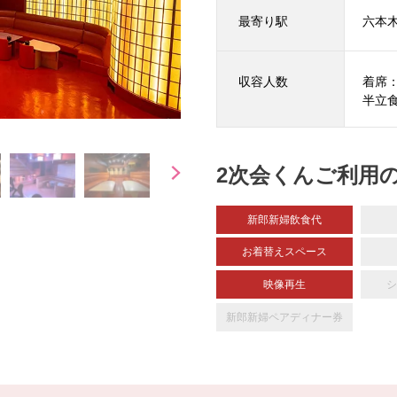
最寄り駅
六本
収容人数
着席：
半立食
2次会くんご利用
新郎新婦飲食代
お着替えスペース
映像再生
シ
新郎新婦
ペアディナー券