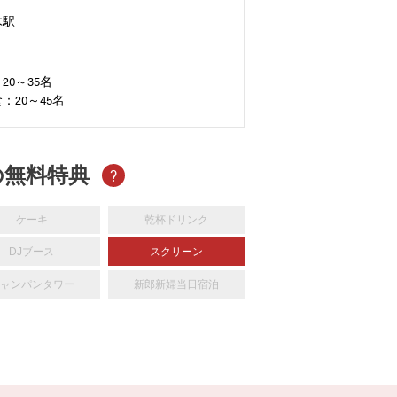
木駅
20～35名
：20～45名
の無料特典
?
ケーキ
乾杯ドリンク
DJブース
スクリーン
ャンパンタワー
新郎新婦当日宿泊