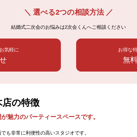
＼ 選べる2つの相談方法 ／
結婚式二次会のお悩みは
2次会くんへご相談ください
お気軽に
お得な
せ
無
六本木店の特徴
間が魅力のパーティースペースです。
面でも非常に利便性の高いスタジオです。