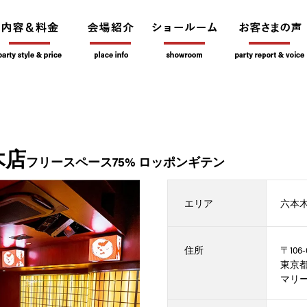
本木店
フリースペース75% ロッポンギテン
エリア
六本
住所
〒106-
東京都
マリー