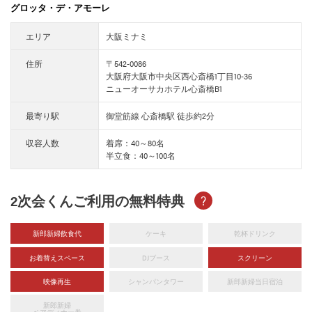
グロッタ・デ・アモーレ
エリア
大阪ミナミ
住所
〒542-0086
大阪府大阪市中央区西心斎橋1丁目10-36
ニューオーサカホテル心斎橋B1
最寄り駅
御堂筋線 心斎橋駅 徒歩約2分
収容人数
着席：40～80名
半立食：40～100名
2次会くんご利用の無料特典
?
新郎新婦飲食代
ケーキ
乾杯ドリンク
お着替えスペース
DJブース
スクリーン
映像再生
シャンパンタワー
新郎新婦当日宿泊
新郎新婦
ペアディナー券