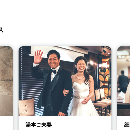
ス
湯本ご夫妻
細