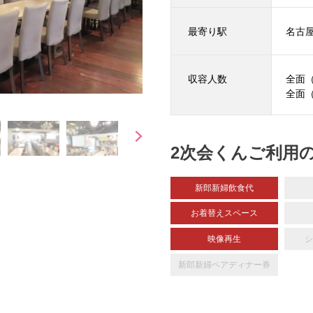
最寄り駅
名古
収容人数
全面（
全面（
2次会くんご利用
新郎新婦飲食代
お着替えスペース
映像再生
シ
新郎新婦
ペアディナー券