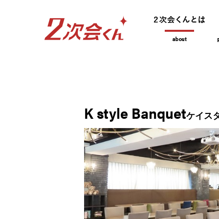
K style Banquet
ケイス