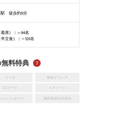
屋駅 徒歩約5分
着席）：～94名
半立食）：～120名
の無料特典
?
ケーキ
乾杯ドリンク
DJブース
スクリーン
ャンパンタワー
新郎新婦当日宿泊