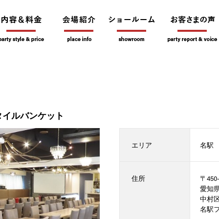
タイルバンケット
エリア
名駅
住所
〒450-
愛知
中村区名
名駅フ