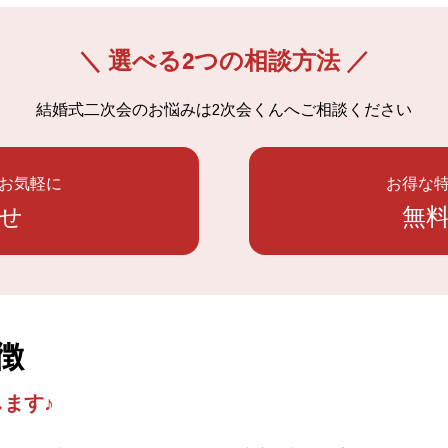
＼ 選べる2つの相談方法 ／
結婚式二次会のお悩みは
2次会くんへご相談ください
お気軽に
お得な
せ
無
特徴
ます♪