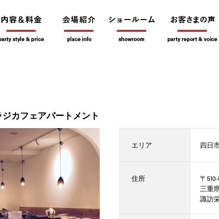
ラジカフェアパートメント
エリア
四日
住所
〒510-
三重
諏訪栄