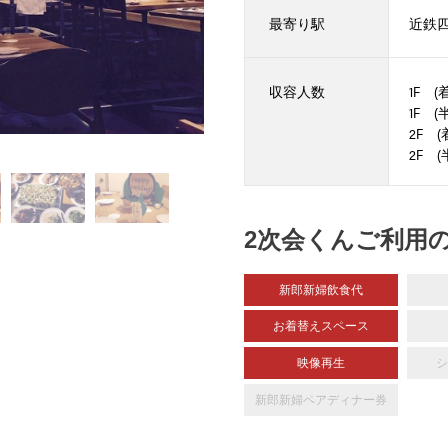
最寄り駅
近鉄四
収容人数
1F (
1F (
2F (
2F 
2次会くんご利用
新郎新婦飲食代
お着替えスペース
映像再生
シ
新郎新婦
ペアディナー券