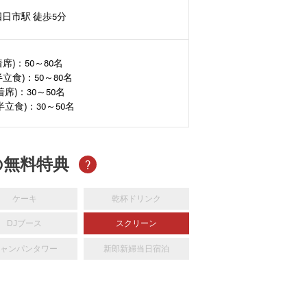
日市駅 徒歩5分
着席)：50～80名
半立食)：50～80名
着席)：30～50名
(半立食)：30～50名
の無料特典
?
ケーキ
乾杯ドリンク
DJブース
スクリーン
ャンパンタワー
新郎新婦当日宿泊