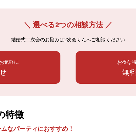
＼ 選べる2つの相談方法 ／
結婚式二次会のお悩みは
2次会くんへご相談ください
お気軽に
お得な
せ
無
ntの特徴
ームなパーティにおすすめ！