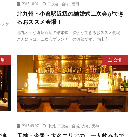
2015.10.02
二次会
,
会場
,
福岡
北九州・小倉駅近辺の結婚式二次会ができ
るおススメ会場！
キング
北九州・小倉駅近辺の結婚式二次会ができるおススメ会場！
こんにちは。二次会プランナーの渡部です。 前 […]
会場
会場
2015.09.07
中洲
,
二次会
,
会場
,
大名
,
天神
でき
天神・今泉・大名エリアの、一人飲みもで