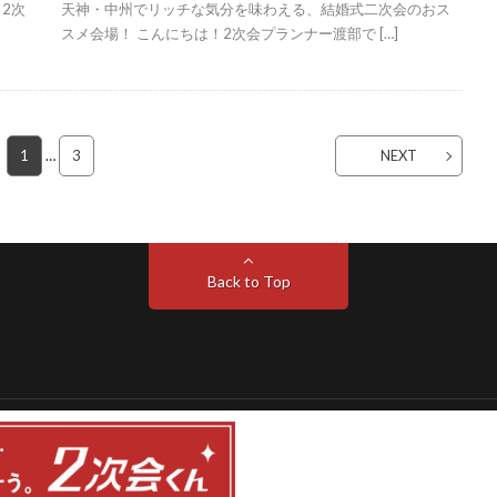
2次
天神・中州でリッチな気分を味わえる、結婚式二次会のおス
スメ会場！ こんにちは！2次会プランナー渡部で […]
1
…
3
NEXT
Back to Top
ディア
.
Create
. Powered by
WordPress
.