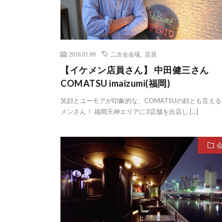
2016.01.09
二次会会場
,
店員
【イケメン店員さん】 中田健三さん
COMATSU imaizumi(福岡)
笑顔とユーモアが印象的な、COMATSUの顔とも言え
メンさん！ 福岡天神エリアに3店舗を出店し […]