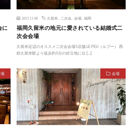
2015.11.06
久留米
,
二次会
,
会場
,
福岡
会に
福岡久留米の地元に愛されている結婚式二
次会会場
久留米近辺のオススメ二次会会場5店舗 LE PEU（ルプー） 西
鉄久留米駅より徒歩約5分の好立地に位 […]
会場
会場