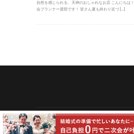
自然を感じられる、天神のおしゃれなお店 こんにちは！
会プランナー渡部です！ 皆さん夏も終わり近づ […]
© Copyright 2026
2次会ウォッチ 結婚式二次会メ
2次会ウォッチ 結婚式二次会メディア by
FIT-Web 