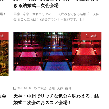
きる結婚式二次会会場
場！
天神・今泉・大名エリアの、一人飲みもできる結婚式二次会
会場 こんにちは！2次会プランナー渡部です。 […]
会場
会場
2015.08.30
二次会
,
会場
,
天神
,
福岡
次会
天神・中州でリッチな気分を味わえる、結
婚式二次会のおススメ会場！