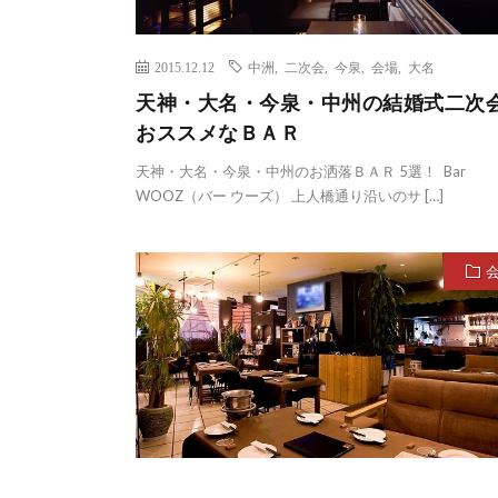
2015.12.12
中洲
,
二次会
,
今泉
,
会場
,
大名
天神・大名・今泉・中州の結婚式二次
おススメなＢＡＲ
天神・大名・今泉・中州のお洒落ＢＡＲ 5選！ Bar
WOOZ（バー ウーズ） 上人橋通り沿いのサ […]