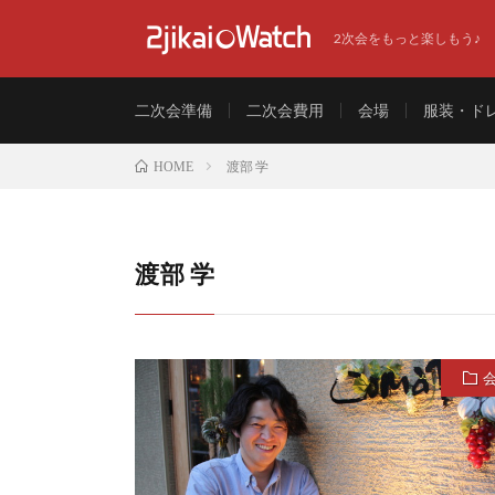
2次会をもっと楽しもう♪
二次会準備
二次会費用
会場
服装・ド
渡部 学
HOME
渡部 学