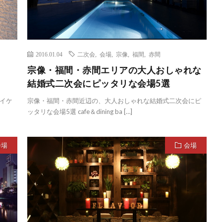
2016.01.04
二次会
,
会場
,
宗像
,
福間
,
赤間
宗像・福間・赤間エリアの大人おしゃれな
結婚式二次会にピッタリな会場5選
るイケ
宗像・福間・赤間近辺の、大人おしゃれな結婚式二次会にピ
ッタリな会場5選 cafe＆dining ba […]
会場
会場