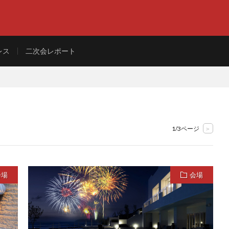
レス
二次会レポート
1/3ページ
>
会場
会場