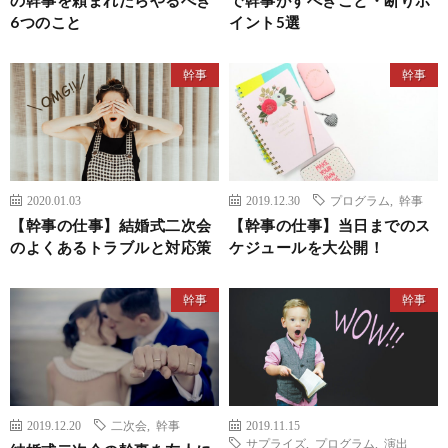
の幹事を頼まれたらやるべき
で幹事がすべきこと・断りポ
6つのこと
イント5選
幹事
幹事
2020.01.03
2019.12.30
プログラム
,
幹事
【幹事の仕事】結婚式二次会
【幹事の仕事】当日までのス
のよくあるトラブルと対応策
ケジュールを大公開！
幹事
幹事
2019.12.20
二次会
,
幹事
2019.11.15
サプライズ
,
プログラム
,
演出