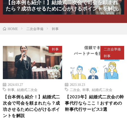
【台本例も紹介！】結婚式二次会で司会を頼まれ
たら？成功させるために心がけるポイントを解説
二次会準備
幹事
HOME
幹事
二次会準備
幹事
2024.03.27
2023.10.23
幹事
,
結婚式二次会
二次会
,
幹事
,
結婚式二次会
【台本例も紹介！】結婚式二
【2023年】結婚式二次会の幹
次会で司会を頼まれたら？成
事代行ならここ！おすすめの
功させるために心がけるポイ
幹事代行サービス3選
ントを解説