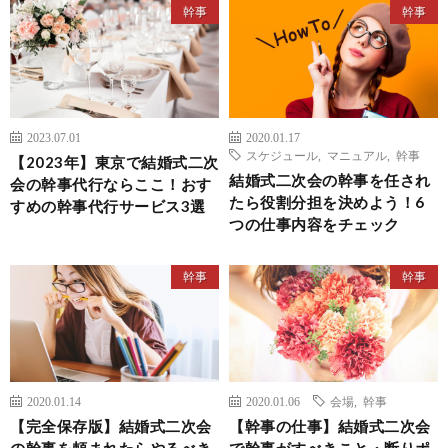
幹事
幹事
2023.07.01
2020.01.17
スケジュール
,
マニュアル
,
幹事
【2023年】東京で結婚式二次
結婚式二次会の幹事を任され
会の幹事代行ならここ！おす
たら役割分担を決めよう！6
すめの幹事代行サービス3選
つの仕事内容をチェック
幹事
幹事
2020.01.14
2020.01.06
会場
,
幹事
【完全保存版】結婚式二次会
【幹事の仕事】結婚式二次会