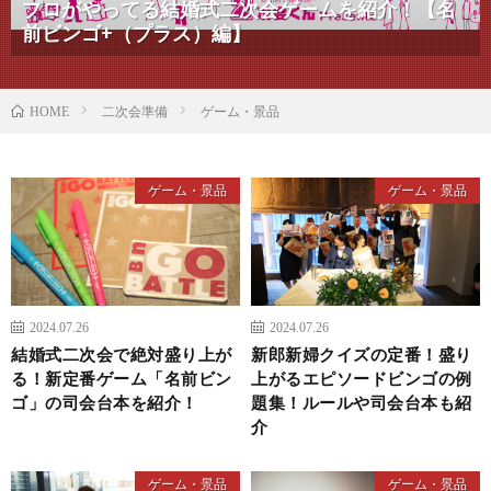
プロがやってる結婚式二次会ゲームを紹介！【名
前ビンゴ+（プラス）編】
二次会準備
ゲーム・景品
HOME
ゲーム・景品
ゲーム・景品
2024.07.26
2024.07.26
結婚式二次会で絶対盛り上が
新郎新婦クイズの定番！盛り
る！新定番ゲーム「名前ビン
上がるエピソードビンゴの例
ゴ」の司会台本を紹介！
題集！ルールや司会台本も紹
介
ゲーム・景品
ゲーム・景品