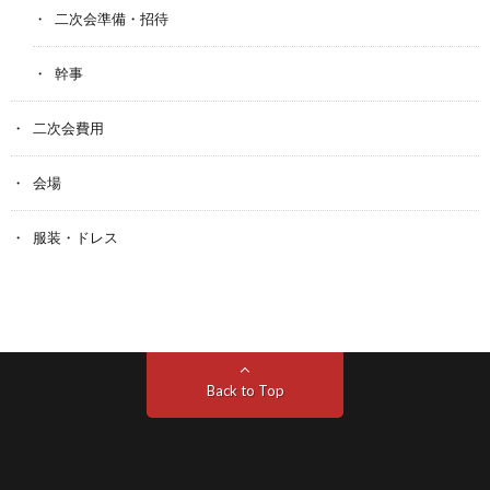
二次会準備・招待
幹事
二次会費用
会場
服装・ドレス
Back to Top