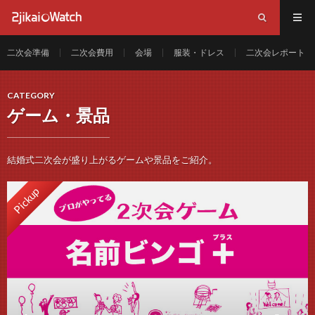
二次会準備
二次会費用
会場
服装・ドレス
二次会レポート
CATEGORY
ゲーム・景品
結婚式二次会が盛り上がるゲームや景品をご紹介。
Pickup