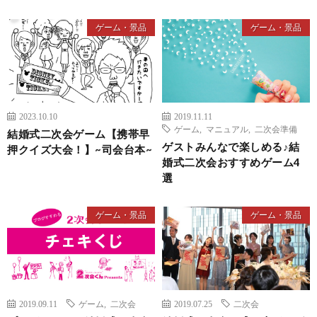
ゲーム・景品
ゲーム・景品
2023.10.10
2019.11.11
ゲーム
,
マニュアル
,
二次会準備
結婚式二次会ゲーム【携帯早
ゲストみんなで楽しめる♪結
押クイズ大会！】~司会台本~
婚式二次会おすすめゲーム4
選
ゲーム・景品
ゲーム・景品
2019.09.11
ゲーム
,
二次会
2019.07.25
二次会