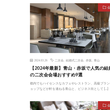
2024.03.26
二次会
,
結婚式二次会
,
赤坂
,
青山
【2024年最新】青山・赤坂で人気の結
の二次会会場おすすめ9選
都内でもハイセンスなカフェやレストラン、高級ブラン
ョップなどが軒を連ねる青山と、ビジネス街として […]