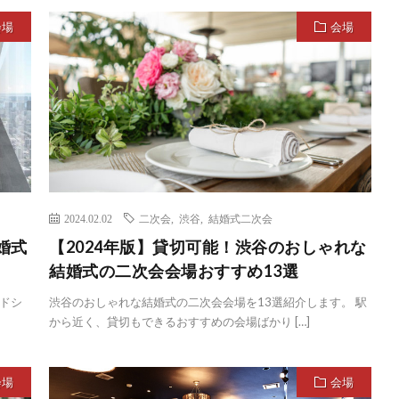
会場
会場
2024.02.02
二次会
,
渋谷
,
結婚式二次会
婚式
【2024年版】貸切可能！渋谷のおしゃれな
結婚式の二次会会場おすすめ13選
ドシ
渋谷のおしゃれな結婚式の二次会会場を13選紹介します。 駅
から近く、貸切もできるおすすめの会場ばかり […]
会場
会場