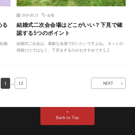
2019.09.23
会場
める
結婚式二次会会場はどこがいい？下見で確
認する5つのポイント
結婚
結婚式二次会は、素敵な会場で行いたいですよね。 ネットの
情報だけではなく、下見をするのがおすすめです […]
1
…
12
NEXT
Back to Top