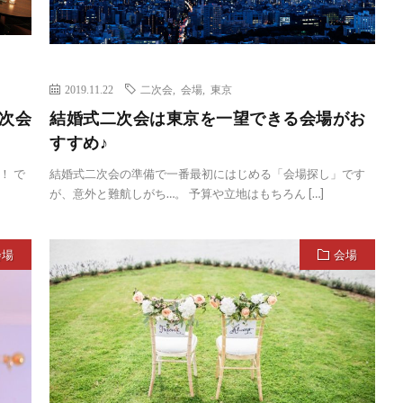
2019.11.22
二次会
,
会場
,
東京
次会
結婚式二次会は東京を一望できる会場がお
すすめ♪
！ で
結婚式二次会の準備で一番最初にはじめる「会場探し」です
が、意外と難航しがち…。 予算や立地はもちろん […]
会場
会場