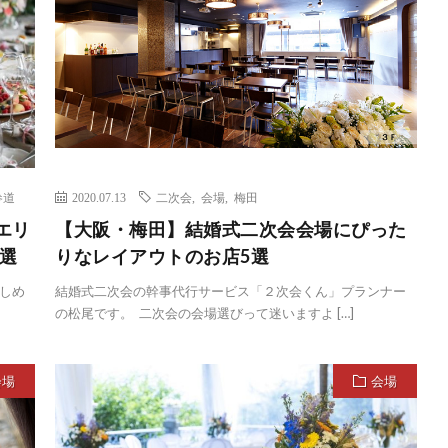
参道
2020.07.13
二次会
,
会場
,
梅田
エリ
【大阪・梅田】結婚式二次会会場にぴった
選
りなレイアウトのお店5選
しめ
結婚式二次会の幹事代行サービス「２次会くん」プランナー
の松尾です。 二次会の会場選びって迷いますよ […]
会場
会場