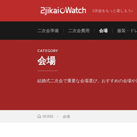
2次会をもっと楽しもう♪
二次会準備
二次会費用
会場
服装・ド
CATEGORY
会場
結婚式二次会で重要な会場選び。おすすめの会場や
会場
HOME