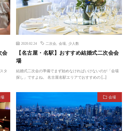
2020.02.24
二次会
,
会場
,
少人数
次会
【名古屋・名駅】おすすめ結婚式二次会会
場
スタ
結婚式二次会の準備でまず始めなければいけないのが「会場
探し」ですよね。 名古屋名駅エリアでおすすめの […]
会場
会場