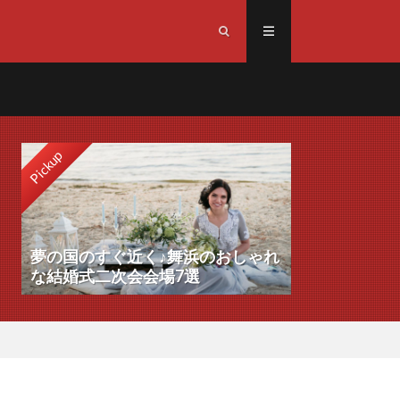
Pickup
夢の国のすぐ近く♪舞浜のおしゃれ
な結婚式二次会会場7選