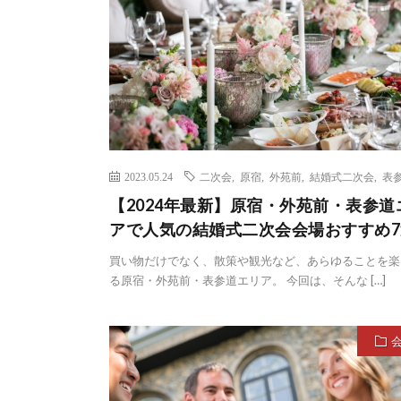
2023.05.24
二次会
,
原宿
,
外苑前
,
結婚式二次会
,
表
【2024年最新】原宿・外苑前・表参道
アで人気の結婚式二次会会場おすすめ7
買い物だけでなく、散策や観光など、あらゆることを楽
る原宿・外苑前・表参道エリア。 今回は、そんな […]