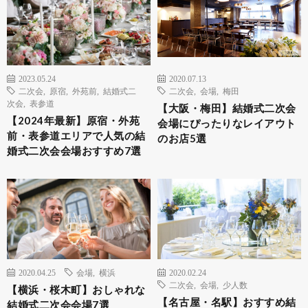
2023.05.24
2020.07.13
二次会
,
原宿
,
外苑前
,
結婚式二
二次会
,
会場
,
梅田
次会
,
表参道
【大阪・梅田】結婚式二次会
【2024年最新】原宿・外苑
会場にぴったりなレイアウト
前・表参道エリアで人気の結
のお店5選
婚式二次会会場おすすめ7選
2020.04.25
会場
,
横浜
2020.02.24
二次会
,
会場
,
少人数
【横浜・桜木町】おしゃれな
【名古屋・名駅】おすすめ結
結婚式二次会会場7選