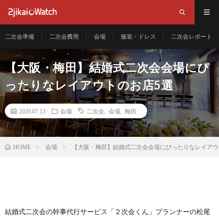
二次会準備
二次会費用
会場
服装・ドレス
二次会レポート
【大阪・梅田】結婚式二次会会場にぴ
ったりなレイアウトのお店5選
2020.07.13
会場
二次会
,
会場
,
梅田
会場
【大阪・梅田】結婚式二次会会場にぴったりなレイアウ
HOME
結婚式二次会の幹事代行サービス「２次会くん」プランナーの松尾