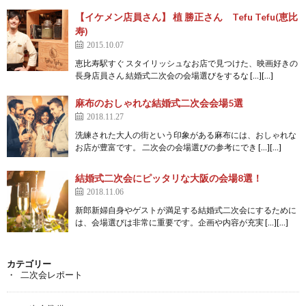
【イケメン店員さん】 植 勝正さん Tefu Tefu(恵比
寿)
2015.10.07
恵比寿駅すぐ スタイリッシュなお店で見つけた、映画好きの
長身店員さん 結婚式二次会の会場選びをするな […][…]
麻布のおしゃれな結婚式二次会会場5選
2018.11.27
洗練された大人の街という印象がある麻布には、おしゃれな
お店が豊富です。 二次会の会場選びの参考にでき […][…]
結婚式二次会にピッタリな大阪の会場8選！
2018.11.06
新郎新婦自身やゲストが満足する結婚式二次会にするために
は、会場選びは非常に重要です。企画や内容が充実 […][…]
カテゴリー
二次会レポート