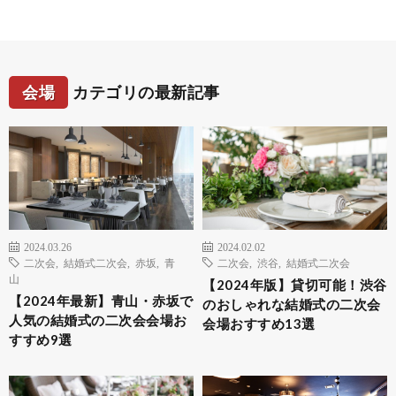
会場
カテゴリの最新記事
2024.03.26
2024.02.02
二次会
,
結婚式二次会
,
赤坂
,
青
二次会
,
渋谷
,
結婚式二次会
山
【2024年版】貸切可能！渋谷
【2024年最新】青山・赤坂で
のおしゃれな結婚式の二次会
人気の結婚式の二次会会場お
会場おすすめ13選
すすめ9選