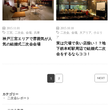
2015.11.01
2015.10.18
三宮
,
二次会
,
会場
,
兵庫
二次会
,
会場
,
大アリア
,
小エリ
ア
神戸三宮エリアで雰囲気が人
実は穴場で良い店揃い！？地
気の結婚式二次会会場
下鉄本町駅周辺で結婚式二次
会をするならココ！
NEXT
1
2
カテゴリー
二次会レポート