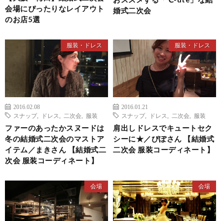
会場にぴったりなレイアウト
婚式二次会
のお店5選
服装・ドレス
服装・ドレス
2016.02.08
2016.01.21
スナップ
,
ドレス
,
二次会
,
服装
スナップ
,
ドレス
,
二次会
,
服装
ファーのあったかスヌードは
肩出しドレスでキュートセク
冬の結婚式二次会のマストア
シーに★／ぴぽさん 【結婚式
イテム／まきさん 【結婚式二
二次会 服装コーディネート】
次会 服装コーディネート】
会場
会場