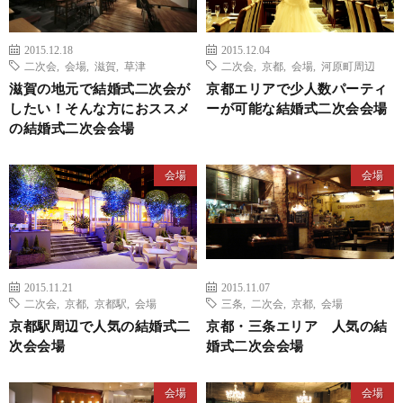
2015.12.18
2015.12.04
二次会
,
会場
,
滋賀
,
草津
二次会
,
京都
,
会場
,
河原町周辺
滋賀の地元で結婚式二次会が
京都エリアで少人数パーティ
したい！そんな方におススメ
ーが可能な結婚式二次会会場
の結婚式二次会会場
会場
会場
2015.11.21
2015.11.07
二次会
,
京都
,
京都駅
,
会場
三条
,
二次会
,
京都
,
会場
京都駅周辺で人気の結婚式二
京都・三条エリア 人気の結
次会会場
婚式二次会会場
会場
会場