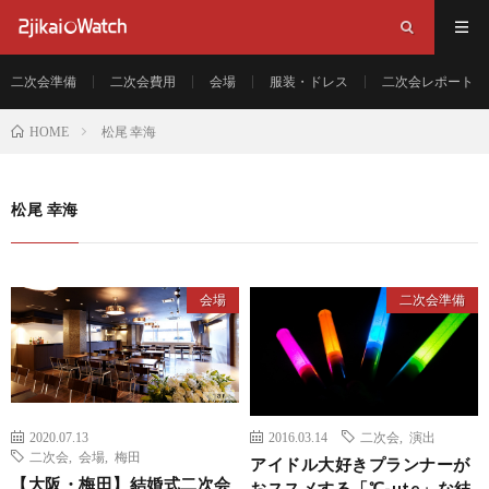
二次会準備
二次会費用
会場
服装・ドレス
二次会レポート
松尾 幸海
HOME
松尾 幸海
会場
二次会準備
2020.07.13
2016.03.14
二次会
,
演出
二次会
,
会場
,
梅田
アイドル大好きプランナーが
【大阪・梅田】結婚式二次会
おススメする「℃-ute」な結