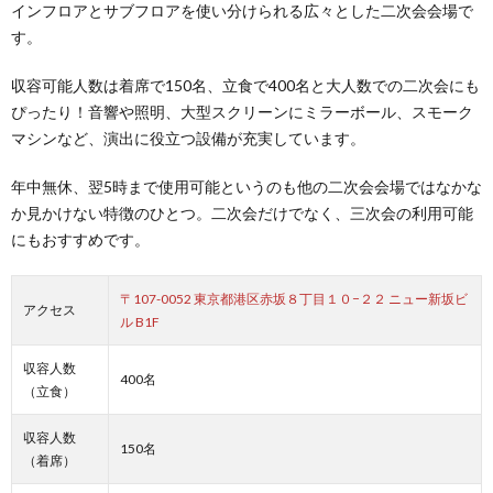
インフロアとサブフロアを使い分けられる広々とした二次会会場で
す。
収容可能人数は着席で150名、立食で400名と大人数での二次会にも
ぴったり！音響や照明、大型スクリーンにミラーボール、スモーク
マシンなど、演出に役立つ設備が充実しています。
年中無休、翌5時まで使用可能というのも他の二次会会場ではなかな
か見かけない特徴のひとつ。二次会だけでなく、三次会の利用可能
にもおすすめです。
〒107-0052 東京都港区赤坂８丁目１０−２２ ニュー新坂ビ
アクセス
ル B1F
収容人数
400名
（立食）
収容人数
150名
（着席）