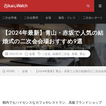
二次会準備
二次会費用
会場
服装・ドレス
二次会レポート
【2024年最新】青山・赤坂で人気の結
婚式の二次会会場おすすめ9選
2024.03.26
会場
二次会
,
結婚式二次会
,
赤坂
,
青山
会場
【2024年最新】青山・赤坂で人気の結婚式の二次会会
HOME
都内でもハイセンスなカフェやレストラン、高級ブランドショップ