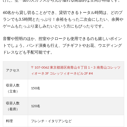
60名から貸し切ることができ、貸切できるトータル時間は、どのプ
ランでも3.5時間とたっぷり！余裕をもった二次会にしたい、余興や
ゲームもたっぷり楽しみたいという方にもぴったりです。
音響や照明のほか、控室やクロークも使用できるのも嬉しいポイン
トでしょう。バンド演奏も行え、プチギフトやお花、ウエディング
ドレスなども手配可能です。
〒107-0062 東京都港区南青山６丁目１−３ 南青山コレッツ
アクセス
ィオーネ 3F コレッツィオーネビル 2F #4
収容人数
150名
（立食）
収容人数
120名
（着席）
料理
フレンチ・イタリアンなど