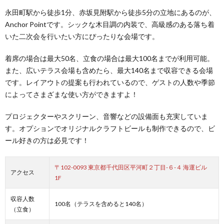
永田町駅から徒歩1分、赤坂見附駅から徒歩5分の立地にあるのが、
Anchor Pointです。シックな木目調の内装で、高級感のある落ち着
いた二次会を行いたい方にぴったりな会場です。
着席の場合は最大50名、立食の場合は最大100名までが利用可能。
また、広いテラス会場も含めたら、最大140名まで収容できる会場
です。レイアウトの提案も行われているので、ゲストの人数や季節
によってさまざまな使い方ができますよ！
プロジェクターやスクリーン、音響などの設備面も充実していま
す。オプションでオリジナルクラフトビールも制作できるので、ビ
ール好きの方は必見です！
〒102-0093 東京都千代田区平河町２丁目-６-４ 海運ビル
アクセス
1F
収容人数
100名（テラスを含めると140名）
（立食）