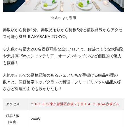
公式HPより引用
赤坂駅から徒歩1分。赤坂見附駅から徒歩5分と複数路線からアクセ
ス可能なSUBIR AKASAKA TOKYO。
少人数から最大200名収容可能な全3フロアは、お城のような大階段
や天井高15mのシャンデリア、オープンキッチンなど個性的で魅力
も抜群！
人気ホテルでの勤務経験のあるシェフたちが手掛ける絶品料理の
数々と、同価格帯トップクラスの料理・フリードリンクの品数の多
さなど料理の面でも抜かりなし！
アクセス
〒107-0052 東京都港区赤坂２丁目１４−５ Daiwa赤坂ビル
収容人数
200名
（立食）