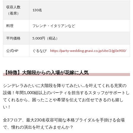
収容人数
130名
（着席）
料理
フレンチ・イタリアンなど
平均価格
5,000円（税込）
公式HP
ぐるなび
https://party-wedding.gnavi.co.jp/site/2/gj0x900/
【特徴】大階段からの入場が花嫁に人気
シンデレラみたいに大階段を降りてみたい…を叶えてくれる充実の
設備！年間1,000組以上のパーティを担当するスタッフがサポートし
てくれるから、困ったことや希望を伝えてお任せできるのも嬉し
い！
全3フロア、最大230名収容可能な本格ブライダルを手掛ける会場
で、憧れの演出を叶えてみませんか？