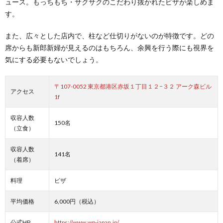
ュース。もっちもち・サクサクのこだわり抜かれたピザが楽しめま
す。
また、広々とした店内で、柱など仕切りがないのが特徴です。どの
席からも新郎新婦が見えるのはもちろん、余興を行う際にも視界を
気にする必要もないでしょう。
〒107-0052 東京都港区赤坂１丁目１２−３２ アーク森ビル
アクセス
1f
収容人数
150名
（立食）
収容人数
141名
（着席）
料理
ピザ
平均価格
6,000円（税込）
公式HP
https://www.wp-japan.jp/