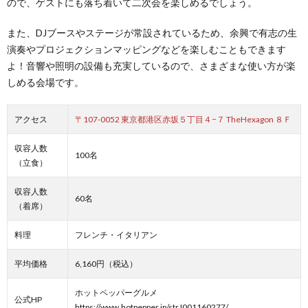
ので、ゲストにも落ち着いて二次会を楽しめるでしょう。
また、DJブースやステージが常設されているため、余興で有志の生
演奏やプロジェクションマッピングなどを楽しむこともできます
よ！音響や照明の設備も充実しているので、さまざまな使い方が楽
しめる会場です。
アクセス
〒107-0052 東京都港区赤坂５丁目４−７ TheHexagon ８Ｆ
収容人数
100名
（立食）
収容人数
60名
（着席）
料理
フレンチ・イタリアン
平均価格
6,160円（税込）
ホットペッパーグルメ
公式HP
https://www.hotpepper.jp/strJ001160277/