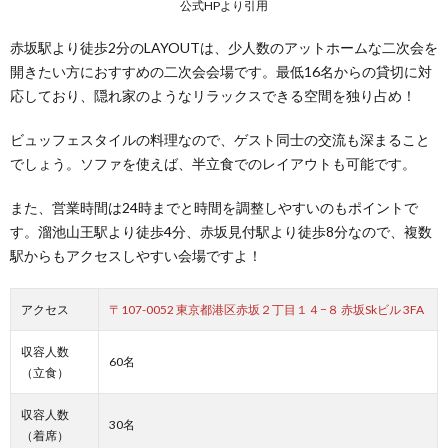
公式HPより引用
赤坂駅より徒歩2分のLAYOUTは、少人数のアットホームな二次会を
開きたい方におすすめの二次会会場です。最低16名からの貸切に対
応しており、隠れ家のようなリラックスできる空間を独り占め！
ビュッフェスタイルの料理なので、ゲスト同士の交流も深まること
でしょう。ソファを使えば、半立食でのレイアウトも可能です。
また、営業時間は24時までと時間を調整しやすいのもポイントで
す。溜池山王駅より徒歩4分、赤坂見付駅より徒歩8分なので、複数
駅からもアクセスしやすい会場ですよ！
アクセス
〒107-0052 東京都港区赤坂２丁目１４−８ 赤坂Skビル 3FA
収容人数
60名
（立食）
収容人数
30名
（着席）