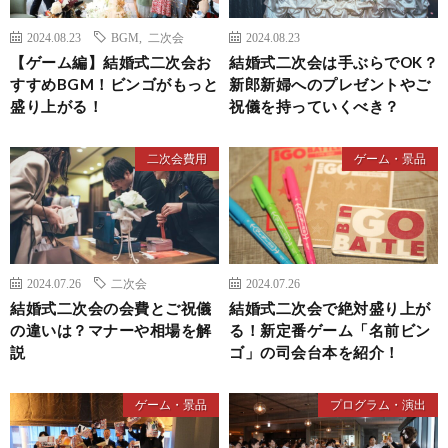
2024.08.23
BGM
,
二次会
2024.08.23
【ゲーム編】結婚式二次会お
結婚式二次会は手ぶらでOK？
すすめBGM！ビンゴがもっと
新郎新婦へのプレゼントやご
盛り上がる！
祝儀を持っていくべき？
二次会費用
ゲーム・景品
2024.07.26
二次会
2024.07.26
結婚式二次会の会費とご祝儀
結婚式二次会で絶対盛り上が
の違いは？マナーや相場を解
る！新定番ゲーム「名前ビン
説
ゴ」の司会台本を紹介！
ゲーム・景品
プログラム・演出