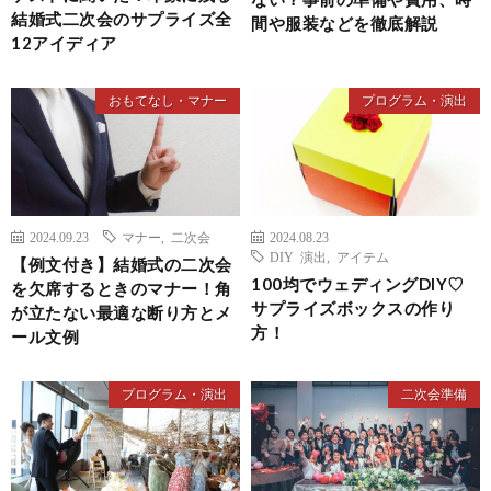
結婚式二次会のサプライズ全
間や服装などを徹底解説
12アイディア
おもてなし・マナー
プログラム・演出
2024.09.23
マナー
,
二次会
2024.08.23
DIY 演出
,
アイテム
【例文付き】結婚式の二次会
100均でウェディングDIY♡
を欠席するときのマナー！角
サプライズボックスの作り
が立たない最適な断り方とメ
方！
ール文例
プログラム・演出
二次会準備