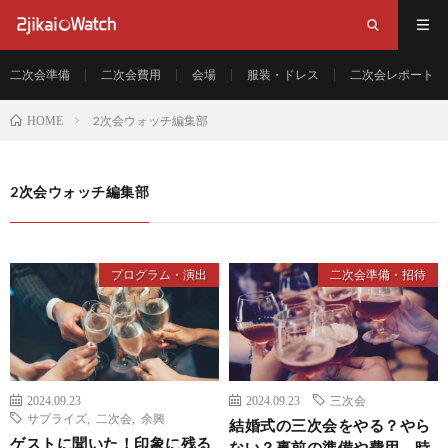
二次会準備
二次会費用
会場
服装・ドレス
二次会レポート
2次会ウォッチ編集部
HOME
2次会ウォッチ編集部
プログラム・演出
二次会準備・招待
2024.09.23
2024.09.23
三次会
サプライズ
,
二次会
,
余興
結婚式の三次会をやる？やら
ゲストに聞いた！印象に残る
ない？事前の準備や費用、時