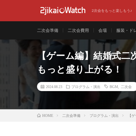
2次会をもっと楽しもう♪
二次会準備
二次会費用
会場
服装・ド
【ゲーム編】結婚式二
もっと盛り上がる！
2024.08.23
プログラム・演出
BGM
,
二次会
二次会準備
プログラム・演出
【ゲ
HOME