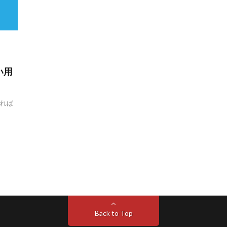
い用
すれば
Back to Top