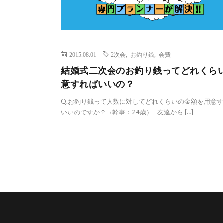
2015.08.01
2次会
,
お釣り銭
,
会費
結婚式二次会のお釣り銭ってどれくら
意すればいいの？
Q.お釣り銭って人数に対してどれくらいの金額を用意
いいのですか？（幹事：24歳） 友達から […]