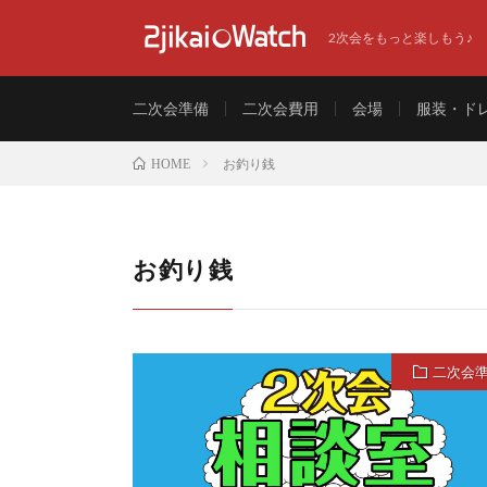
2次会をもっと楽しもう♪
二次会準備
二次会費用
会場
服装・ド
お釣り銭
HOME
お釣り銭
二次会