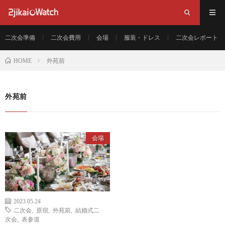
二次会準備
二次会費用
会場
服装・ドレス
二次会レポート
外苑前
HOME
外苑前
会場
2023.05.24
二次会
,
原宿
,
外苑前
,
結婚式二
次会
,
表参道