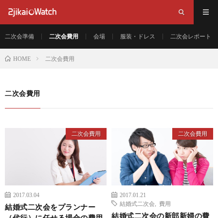
二次会準備
二次会費用
会場
服装・ドレス
二次会レポート
二次会費用
HOME
二次会費用
二次会費用
二次会費用
2017.03.04
2017.01.21
結婚式二次会
,
費用
結婚式二次会をプランナー
結婚式二次会の新郎新婦の費
（代行）に任せる場合の費用