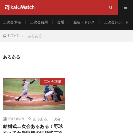
二次会準備
二次会費用
会場
服装・ドレス
二次会レポート
あるある
HOME
あるある
二次会準備
2015.08.09
あるある
,
二次会
結婚式二次会あるある！野球
やってた新郎様の結婚式二次