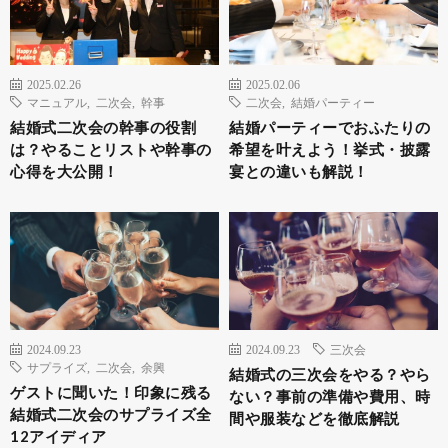
2025.02.26
2025.02.06
マニュアル
,
二次会
,
幹事
二次会
,
結婚パーティー
結婚式二次会の幹事の役割
結婚パーティーでおふたりの
は？やることリストや幹事の
希望を叶えよう！挙式・披露
心得を大公開！
宴との違いも解説！
2024.09.23
2024.09.23
三次会
サプライズ
,
二次会
,
余興
結婚式の三次会をやる？やら
ゲストに聞いた！印象に残る
ない？事前の準備や費用、時
結婚式二次会のサプライズ全
間や服装などを徹底解説
12アイディア