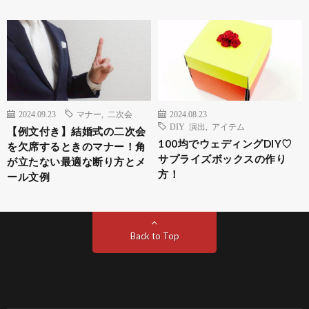
2024.09.23
マナー
,
二次会
2024.08.23
DIY 演出
,
アイテム
【例文付き】結婚式の二次会
100均でウェディングDIY♡
を欠席するときのマナー！角
サプライズボックスの作り
が立たない最適な断り方とメ
方！
ール文例
Back to Top