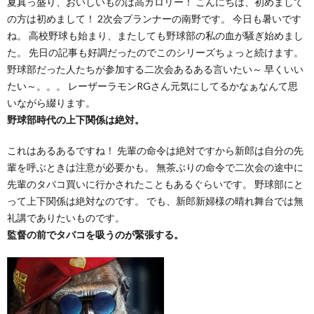
夏真っ盛り、おいしいものは高カロリー！ こんにちは、初めまして
の方は初めまして！ 2次会プランナーの南野です。 今日も暑いです
ね。 高校野球も始まり、またしても野球部の私の血が騒ぎ始めまし
た。 先日の記事も好調だったのでこのシリーズちょっと続けます。
野球部だった人たちが参加する二次会あるある言いたい～ 早くいい
たい～。。。 レーザーラモンRGさん元気にしてるかなぁなんて思
いながら綴ります。
野球部時代の上下関係は絶対。
これはあるあるですね！ 先輩の命令は絶対ですから新郎は自分の先
輩を呼ぶときは注意が必要かも。 無茶ぶりの命令で二次会の途中に
先輩のタバコ買いに行かされたこともあるぐらいです。 野球部にと
って上下関係は絶対なのです。 でも、新郎新婦様の晴れ舞台では無
礼講でありたいものです。
監督の前でタバコを吸うのが緊張する。