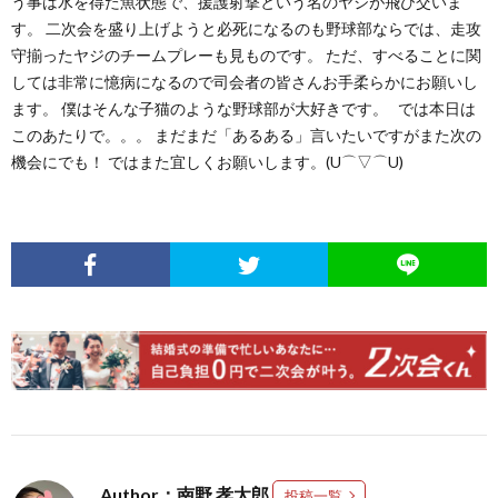
う事は水を得た魚状態で、援護射撃という名のヤジが飛び交いま
す。 二次会を盛り上げようと必死になるのも野球部ならでは、走攻
守揃ったヤジのチームプレーも見ものです。 ただ、すべることに関
しては非常に憶病になるので司会者の皆さんお手柔らかにお願いし
ます。 僕はそんな子猫のような野球部が大好きです。 では本日は
このあたりで。。。 まだまだ「あるある」言いたいですがまた次の
機会にでも！ ではまた宜しくお願いします。(U⌒▽⌒U)
Author：南野 孝太郎
投稿一覧