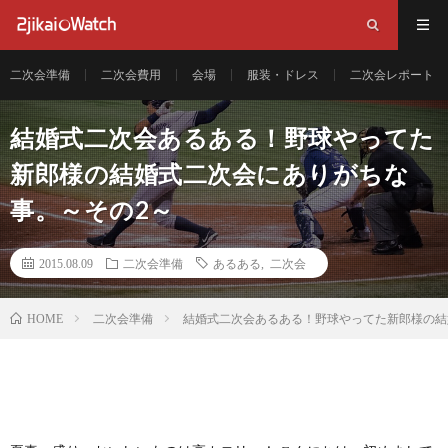
二次会準備
二次会費用
会場
服装・ドレス
二次会レポート
結婚式二次会あるある！野球やってた
新郎様の結婚式二次会にありがちな
事。～その2～
2015.08.09
二次会準備
あるある
,
二次会
二次会準備
結婚式二次会あるある！野球やってた新郎様の結
HOME