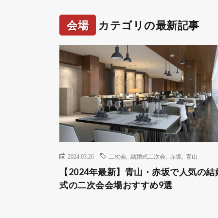
会場
カテゴリの最新記事
2024.03.26
二次会
,
結婚式二次会
,
赤坂
,
青山
【2024年最新】青山・赤坂で人気の結
式の二次会会場おすすめ9選