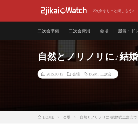
2次会をもっと楽しもう♪
二次会準備
二次会費用
会場
服装・ド
自然とノリノリに♪結婚式
2015.08.15
会場
BGM
,
二次会
会場
自然とノリノリに♪結婚式二次会で音
HOME