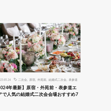
23.05.24
二次会
,
原宿
,
外苑前
,
結婚式二次会
,
表参道
2024年最新】原宿・外苑前・表参道エ
アで人気の結婚式二次会会場おすすめ7