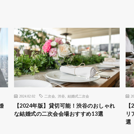
2024.02.02
二次会
,
渋谷
,
結婚式二次会
20
婚
【2024年版】貸切可能！渋谷のおしゃれ
【
な結婚式の二次会会場おすすめ13選
リ
選