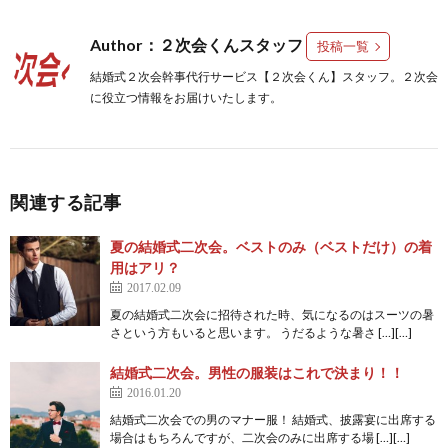
Author：２次会くんスタッフ
投稿一覧
結婚式２次会幹事代行サービス【２次会くん】スタッフ。２次会
に役立つ情報をお届けいたします。
関連する記事
夏の結婚式二次会。ベストのみ（ベストだけ）の着
用はアリ？
2017.02.09
夏の結婚式二次会に招待された時、気になるのはスーツの暑
さという方もいると思います。 うだるような暑さ […][…]
結婚式二次会。男性の服装はこれで決まり！！
2016.01.20
結婚式二次会での男のマナー服！ 結婚式、披露宴に出席する
場合はもちろんですが、二次会のみに出席する場 […][…]