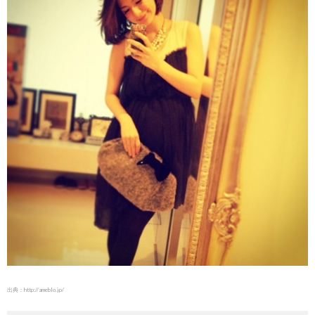
出典：
http://ameblo.jp/