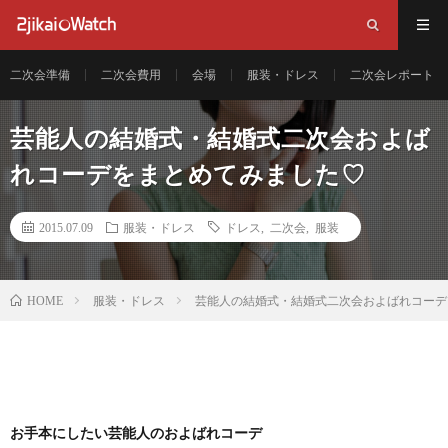
二次会準備
二次会費用
会場
服装・ドレス
二次会レポート
芸能人の結婚式・結婚式二次会およば
れコーデをまとめてみました♡
2015.07.09
服装・ドレス
ドレス
,
二次会
,
服装
服装・ドレス
芸能人の結婚式・結婚式二次会およばれコーデ
HOME
お手本にしたい芸能人のおよばれコーデ