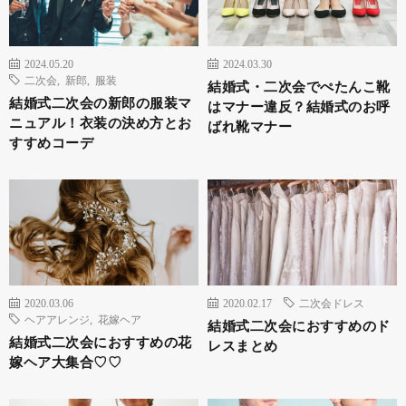
2024.05.20
2024.03.30
二次会
,
新郎
,
服装
結婚式・二次会でぺたんこ靴
結婚式二次会の新郎の服装マ
はマナー違反？結婚式のお呼
ニュアル！衣装の決め方とお
ばれ靴マナー
すすめコーデ
2020.03.06
2020.02.17
二次会ドレス
ヘアアレンジ
,
花嫁ヘア
結婚式二次会におすすめのド
結婚式二次会におすすめの花
レスまとめ
嫁ヘア大集合♡♡