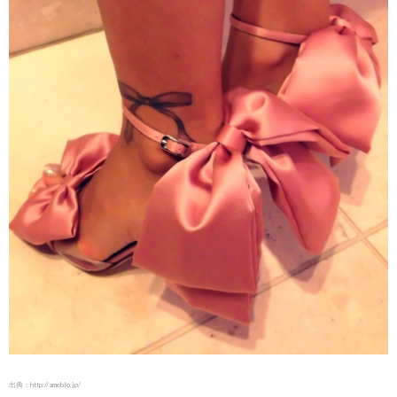
出典：
http://ameblo.jp/