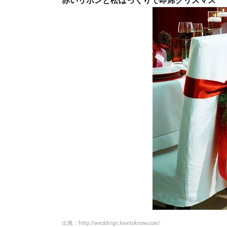
出典：
http://weddings.lovetoknow.com/