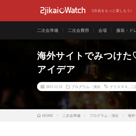
2次会をもっと楽しもう♪
二次会準備
二次会費用
会場
服装・ド
海外サイトでみつけた
アイデア
2015.12.23
プログラム・演出
クリスマス
,
二
二次会準備
プログラム・演出
海外
HOME