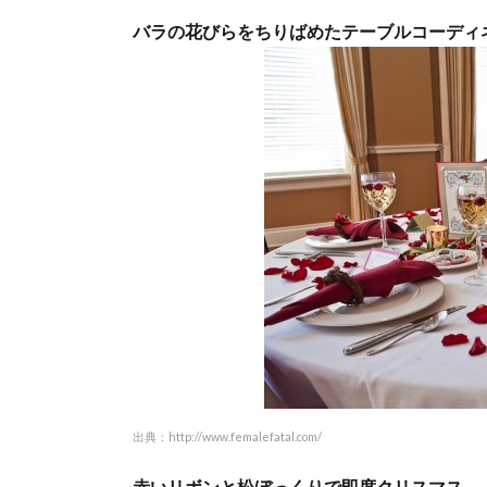
バラの花びらをちりばめたテーブルコーディ
出典：
http://www.femalefatal.com/
赤いリボンと松ぼっくりで即席クリスマス