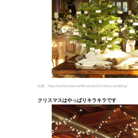
出典：
http://melaniebensonfloral.com/christmas-wedding/
クリスマスはやっぱりキラキラです