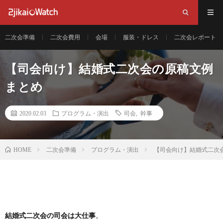
二次会準備
二次会費用
会場
服装・ドレス
二次会レポート
【司会向け】結婚式二次会の原稿文例
まとめ
2020.02.03
プログラム・演出
司会
,
幹事
二次会準備
プログラム・演出
【司会向け】結婚式二次
HOME
結婚式二次会の司会は大仕事
。