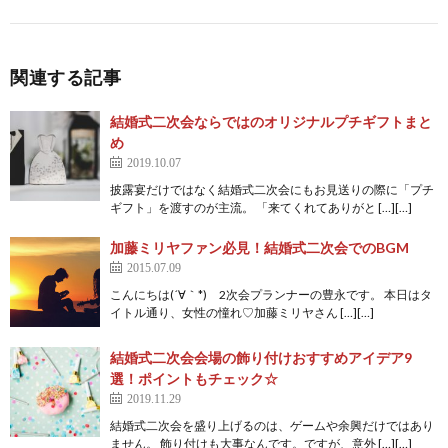
関連する記事
結婚式二次会ならではのオリジナルプチギフトまと
め
2019.10.07
披露宴だけではなく結婚式二次会にもお見送りの際に「プチ
ギフト」を渡すのが主流。 「来てくれてありがと […][…]
加藤ミリヤファン必見！結婚式二次会でのBGM
2015.07.09
こんにちは(´∀｀*) 2次会プランナーの豊永です。 本日はタ
イトル通り、女性の憧れ♡加藤ミリヤさん […][…]
結婚式二次会会場の飾り付けおすすめアイデア9
選！ポイントもチェック☆
2019.11.29
結婚式二次会を盛り上げるのは、ゲームや余興だけではあり
ません。 飾り付けも大事なんです。ですが、意外 […][…]