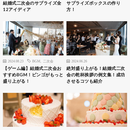
結婚式二次会のサプライズ全
サプライズボックスの作り
12アイディア
方！
2024.08.23
BGM
,
二次会
2024.06.26
【ゲーム編】結婚式二次会お
絶対盛り上がる！結婚式二次
すすめBGM！ビンゴがもっと
会の乾杯挨拶の例文集！成功
盛り上がる！
させるコツも紹介