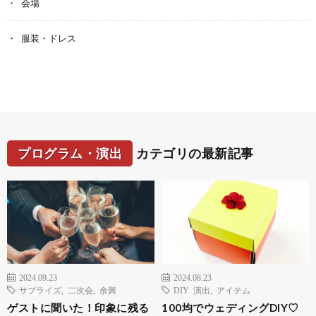
会場
服装・ドレス
プログラム・演出
カテゴリの最新記事
2024.09.23
2024.08.23
サプライズ
,
二次会
,
余興
DIY 演出
,
アイテム
ゲストに聞いた！印象に残る
100均でウェディングDIY♡