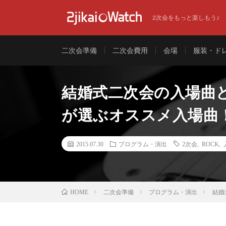
2次会をもっと楽しもう♪
二次会準備
二次会費用
会場
服装・ド
結婚式二次会の入場曲
が選ぶオススメ入場曲！
2015.07.30
プログラム・演出
2次会
,
ROCK
,
二次会準備
プログラム・演出
結婚
HOME