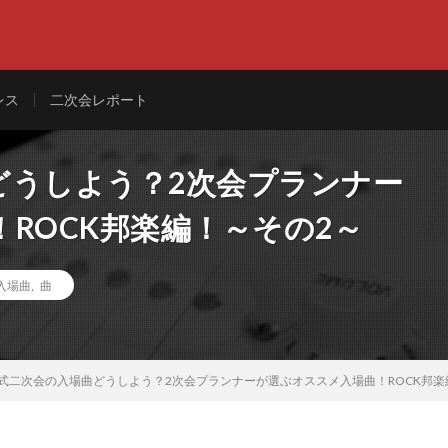
レス
二次会レポート
どうしよう？2次会プランナー
ROCK邦楽編！～その2～
入場曲
,
曲
式二次会の入場曲どうしよう？2次会プランナーが選ぶオススメ入場曲！ROCK邦楽