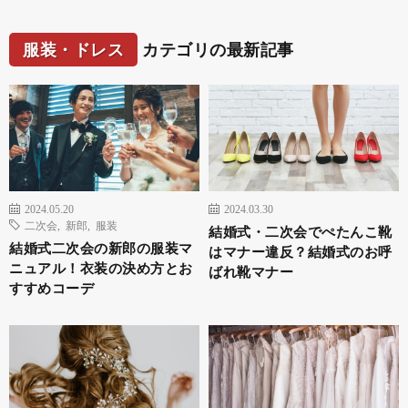
服装・ドレス
カテゴリの最新記事
2024.05.20
2024.03.30
二次会
,
新郎
,
服装
結婚式・二次会でぺたんこ靴
結婚式二次会の新郎の服装マ
はマナー違反？結婚式のお呼
ニュアル！衣装の決め方とお
ばれ靴マナー
すすめコーデ