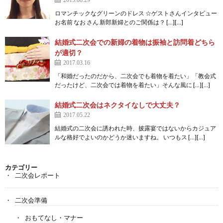
ロマンチックなグリーンのドレス ☆ゲストさんインタビュー
お名前 なお さん 新郎新婦とのご関係は？ […][…]
結婚式二次会での新婦の着物は振袖と訪問着どちら
が適切？
2017.03.16
「和婚だったのだから、二次会でも着物を着たい」「教会式
だったけど、二次会では着物を着たい」そんな風に […][…]
結婚式二次会はネクタイなしで大丈夫？
2017.05.22
結婚式の二次会に誘われた時、披露宴ではないからカジュア
ルな格好でよいのかどうか迷いますね。 いつもス […][…]
カテゴリー
二次会レポート
二次会準備
おもてなし・マナー