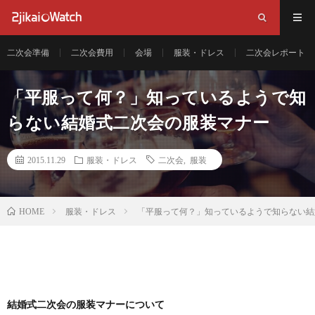
二次会準備
二次会費用
会場
服装・ドレス
二次会レポート
「平服って何？」知っているようで知
らない結婚式二次会の服装マナー
2015.11.29
服装・ドレス
二次会
,
服装
服装・ドレス
「平服って何？」知っているようで知らない結
HOME
結婚式二次会の服装マナーについて