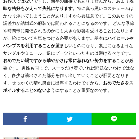
お葬式ではないですし、新卒の面接でもありませんから、あまり
地
味な格好もかえって失礼になります
。特に真っ黒いコスチュームは
かなり浮いてしまうことがありますから要注意です。このあたりの
調整力が結婚式の服装では問われることになるのです。 どんな季節
や時間帯に開催されるのかにも大きな影響を受けることになります
が、靴についても気をつける必要があります。基本は
ハイヒールや
パンプスを利用することが望ましい
ものになり、素足になるような
サンダルやミュール、逆にブーツといったものは避けるべきです。
おめでたい場ですから華やかさは常に忘れない努力をする
ことが必
要です。 男性も同じで、スーツだけ着ていれば問題ないわけではな
く、多少は演出された部分を作り出していくことが肝要となりま
す。せっかくの晴れ舞台に出席するわけですから、
おめでたさをス
ポイルすることのないように
することが重要なのです。