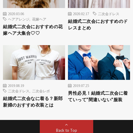
2020.03.06
2020.02.17
二次会ドレス
ヘアアレンジ
,
花嫁ヘア
結婚式二次会におすすめのド
結婚式二次会におすすめの花
レスまとめ
嫁ヘア大集合♡♡
2019.08.19
2019.07.25
二次会ドレス
,
二次会レポ
男性必見！結婚式二次会に着
結婚式二次会なに着る？新郎
ていって”間違いない”服装
新婦のおすすめ衣装とは
Back to Top