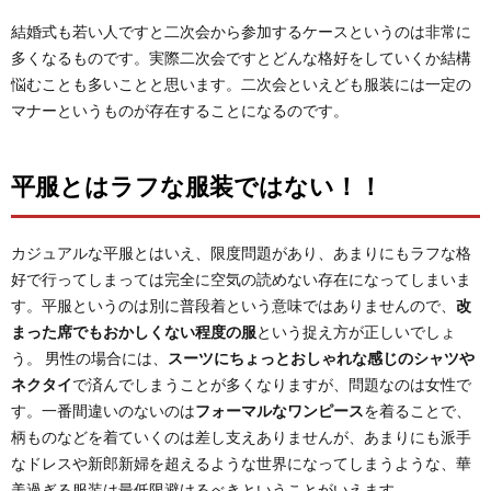
結婚式も若い人ですと二次会から参加するケースというのは非常に
多くなるものです。実際二次会ですとどんな格好をしていくか結構
悩むことも多いことと思います。二次会といえども服装には一定の
マナーというものが存在することになるのです。
平服とはラフな服装ではない！！
カジュアルな平服とはいえ、限度問題があり、あまりにもラフな格
好で行ってしまっては完全に空気の読めない存在になってしまいま
す。平服というのは別に普段着という意味ではありませんので、
改
まった席でもおかしくない程度の服
という捉え方が正しいでしょ
う。 男性の場合には、
スーツにちょっとおしゃれな感じのシャツや
ネクタイ
で済んでしまうことが多くなりますが、問題なのは女性で
す。一番間違いのないのは
フォーマルなワンピース
を着ることで、
柄ものなどを着ていくのは差し支えありませんが、あまりにも派手
なドレスや新郎新婦を超えるような世界になってしまうような、華
美過ぎる服装は最低限避けるべきということがいえます。