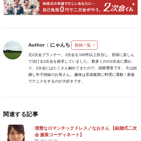
Author：にゃんち
投稿一覧
元2次会プランナー。 2次会を100件以上担当し、皆様に楽しん
で頂ける2次会を探求していました。 数多くのの2次会に携わ
り、2次会にはたくさん触れてきたので、経験豊富です。 今は結
婚し年子姉妹のお母さん。 趣味は音楽鑑賞に料理に運動！家族
でテニスをするのが大好きです。
関連する記事
清楚なロマンチックドレス／なおさん 【結婚式二次
会 服装コーディネート】
2015.08.29