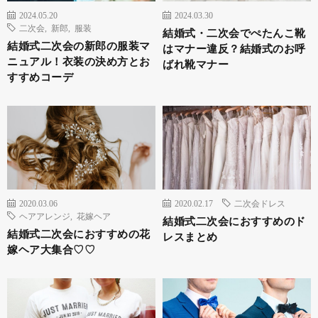
2024.05.20
2024.03.30
二次会
,
新郎
,
服装
結婚式・二次会でぺたんこ靴
結婚式二次会の新郎の服装マ
はマナー違反？結婚式のお呼
ニュアル！衣装の決め方とお
ばれ靴マナー
すすめコーデ
2020.03.06
2020.02.17
二次会ドレス
ヘアアレンジ
,
花嫁ヘア
結婚式二次会におすすめのド
結婚式二次会におすすめの花
レスまとめ
嫁ヘア大集合♡♡