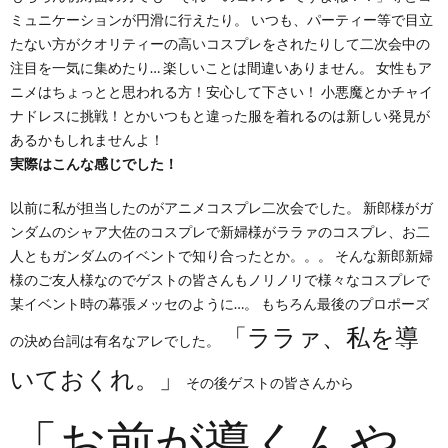
ミュニケーションが円滑に行えたり。 いつも、パーティー等で目立
たない方がクオリティーの高いコスプレをされたりして二次会中の
注目を一気に集めたり… 楽しいことは間違いありません。 女性もア
ニメはちょっとと思われる方！安心して下さい！ 小悪魔とかチャイ
ナドレスに挑戦！とかいつもと違った服を着れるのは新しい発見が
あるかもしれませんよ！
実際はこんな感じでした！
以前に私が担当したのがアニメコスプレ二次会でした。 新郎様がガ
ンダムのシャア大佐のコスプレで新婦様がララァのコスプレ、お二
人ともガンダムのイベントで知り合ったとか。。。 そんな新郎新婦
様のご友人様なのでゲストの皆さんもノリノリで様々なコスプレで
某イベント時の幕張メッセのように…。 もちろん最後のプロポーズ
「ララァ、私を導
の決め台詞は有名なアレでした。
いておくれ。」
その後ゲストの皆さんから
「お前が導くんや