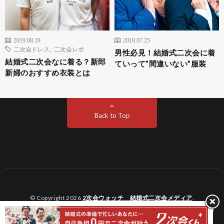
2019.08.19
2019.07.25
二次会ドレス
,
二次会レポ
男性必見！結婚式二次会に着
結婚式二次会なに着る？新郎
ていって”間違いない”服装
新婦のおすすめ衣装とは
Back to Top
© Copyright 2026
2次会ウォッチ 結婚式二次会メディア
.
2次会ウォッチ 結婚式二次会メディア by
FIT-Web Create
. Powered by
WordPress
.