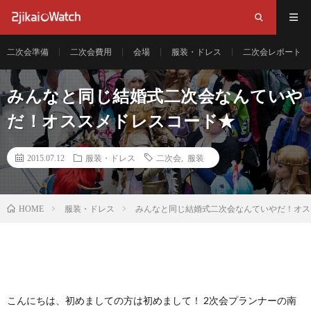
二次会準備
二次会費用
会場
服装・ドレス
二次会レポート
みんなと同じ結婚式二次会なんていや
だ！オススメドレスコード★
2015.07.12
服装・ドレス
二次会
,
服装
服装・ドレス
みんなと同じ結婚式二次会なんていやだ！オス
HOME
こんにちは、初めましての方は初めまして！ 2次会プランナーの南