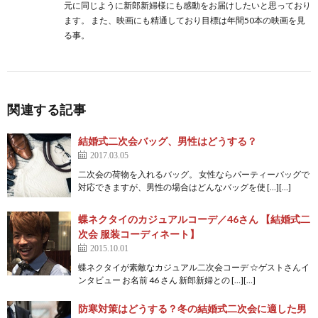
元に同じように新郎新婦様にも感動をお届けしたいと思っており
ます。 また、映画にも精通しており目標は年間50本の映画を見
る事。
関連する記事
結婚式二次会バッグ、男性はどうする？
2017.03.05
二次会の荷物を入れるバッグ。 女性ならパーティーバッグで
対応できますが、男性の場合はどんなバッグを使 […][…]
蝶ネクタイのカジュアルコーデ／46さん 【結婚式二
次会 服装コーディネート】
2015.10.01
蝶ネクタイが素敵なカジュアル二次会コーデ ☆ゲストさんイ
ンタビュー お名前 46 さん 新郎新婦との […][…]
防寒対策はどうする？冬の結婚式二次会に適した男