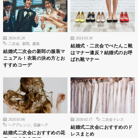
2024.05.20
2024.03.30
二次会
,
新郎
,
服装
結婚式・二次会でぺたんこ靴
結婚式二次会の新郎の服装マ
はマナー違反？結婚式のお呼
ニュアル！衣装の決め方とお
ばれ靴マナー
すすめコーデ
2020.03.06
2020.02.17
二次会ドレス
ヘアアレンジ
,
花嫁ヘア
結婚式二次会におすすめのド
結婚式二次会におすすめの花
レスまとめ