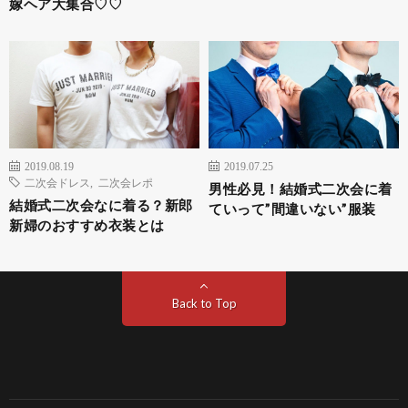
嫁ヘア大集合♡♡
2019.08.19
2019.07.25
二次会ドレス
,
二次会レポ
男性必見！結婚式二次会に着
結婚式二次会なに着る？新郎
ていって”間違いない”服装
新婦のおすすめ衣装とは
Back to Top