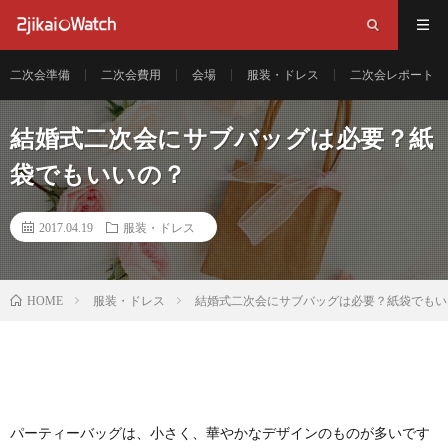
二次会準備
二次会費用
会場
服装・ドレス
二次会レポート
結婚式二次会にサブバッグは必要？紙
袋でもいいの？
2017.04.19
服装・ドレス
服装・ドレス
結婚式二次会にサブバッグは必要？紙袋でもい
HOME
パーティーバッグは、小さく、華やかなデザインのものが多いです