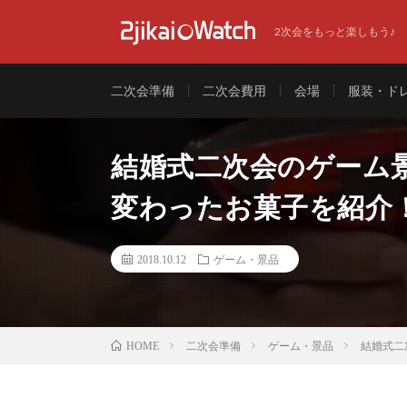
2次会をもっと楽しもう♪
二次会準備
二次会費用
会場
服装・ド
結婚式二次会のゲーム
変わったお菓子を紹介
2018.10.12
ゲーム・景品
二次会準備
ゲーム・景品
結婚式二
HOME