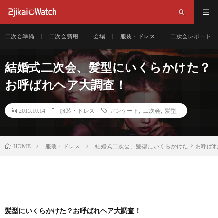
二次会準備
二次会費用
会場
服装・ドレス
二次会レポート
結婚式二次会、髪型にいくらかけた？
お呼ばれヘア大調査！
2015.10.14
服装・ドレス
アンケート
,
二次会
,
髪型
服装・ドレス
結婚式二次会、髪型にいくらかけた？ お呼ば
HOME
髪型にいくらかけた？お呼ばれヘア大調査！