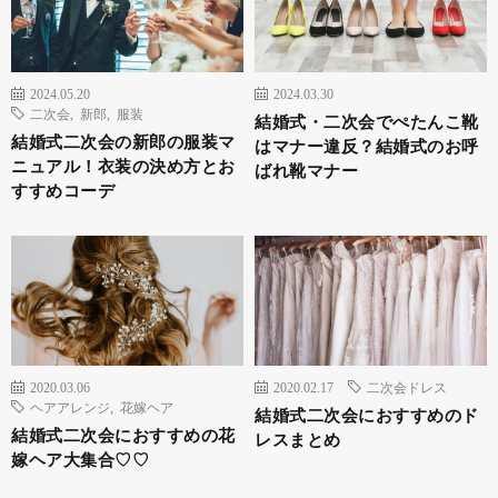
2024.05.20
2024.03.30
二次会
,
新郎
,
服装
結婚式・二次会でぺたんこ靴
結婚式二次会の新郎の服装マ
はマナー違反？結婚式のお呼
ニュアル！衣装の決め方とお
ばれ靴マナー
すすめコーデ
2020.03.06
2020.02.17
二次会ドレス
ヘアアレンジ
,
花嫁ヘア
結婚式二次会におすすめのド
結婚式二次会におすすめの花
レスまとめ
嫁ヘア大集合♡♡