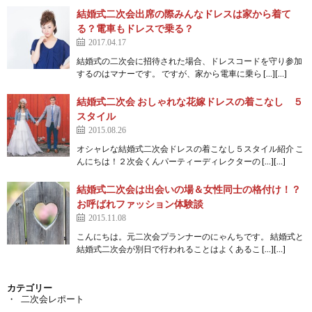
結婚式二次会出席の際みんなドレスは家から着て
る？電車もドレスで乗る？
2017.04.17
結婚式の二次会に招待された場合、ドレスコードを守り参加
するのはマナーです。 ですが、家から電車に乗ら […][…]
結婚式二次会 おしゃれな花嫁ドレスの着こなし ５
スタイル
2015.08.26
オシャレな結婚式二次会ドレスの着こなし５スタイル紹介 こ
んにちは！２次会くんパーティーディレクターの […][…]
結婚式二次会は出会いの場＆女性同士の格付け！？
お呼ばれファッション体験談
2015.11.08
こんにちは。元二次会プランナーのにゃんちです。 結婚式と
結婚式二次会が別日で行われることはよくあるこ […][…]
カテゴリー
二次会レポート