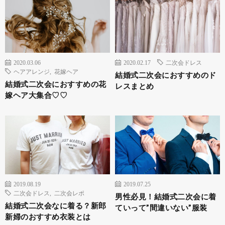
2020.03.06
2020.02.17
二次会ドレス
ヘアアレンジ
,
花嫁ヘア
結婚式二次会におすすめのド
結婚式二次会におすすめの花
レスまとめ
嫁ヘア大集合♡♡
2019.08.19
2019.07.25
二次会ドレス
,
二次会レポ
男性必見！結婚式二次会に着
結婚式二次会なに着る？新郎
ていって”間違いない”服装
新婦のおすすめ衣装とは