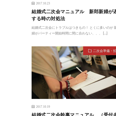
2017.10.23
結婚式二次会マニュアル 新郎新婦が
する時の対処法
結婚式二次会にトラブルはつきもの！ とくに多いのが 
婦がパーティー開始時間に間に合わない、、、 […]
二次会準備・
2017.10.19
結婚式二次会幹事マニュアル （受付