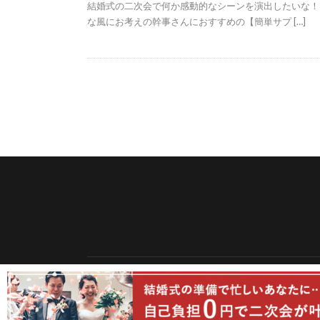
結婚式の二次会で何か感動的なシーンを演出したいな！
な風にお考えの幹事さんにおすすめの【簡単サプ […]
© Copyright 2026
2次会ウォッチ 結婚式二次会メ
2次会ウォッチ 結婚式二次会メディア by
FIT-Web 