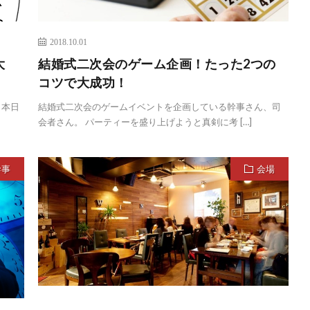
2018.10.01
大
結婚式二次会のゲーム企画！たった2つの
コツで大成功！
、本日
結婚式二次会のゲームイベントを企画している幹事さん、司
会者さん。 パーティーを盛り上げようと真剣に考 […]
幹事
会場