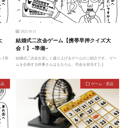
2023.10.11
大
結婚式二次会ゲーム【携帯早押クイズ大
会！】~準備~
 1等
結婚式二次会を楽しく盛り上げるゲームのご紹介です。 ゲー
ムを企画する幹事さんはもちろん、司会を担当す […]
景品
ゲーム・景品