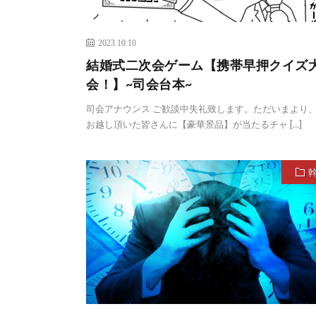
2023.10.10
結婚式二次会ゲーム【携帯早押クイズ
会！】~司会台本~
司会アナウンス ご歓談中失礼致します。ただいまより
お越し頂いた皆さんに【豪華景品】が当たるチャ […]