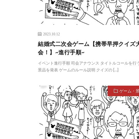
2023.10.12
結婚式二次会ゲーム【携帯早押クイズ
会！】~進行手順~
イベント進行手順 司会アナウンス タイトルコールを行う
景品を発表 ゲームのルール説明 クイズの […]
ゲーム・