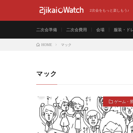
2次会をもっと楽しもう♪
二次会準備
二次会費用
会場
服装・ド
マック
HOME
マック
ゲーム・