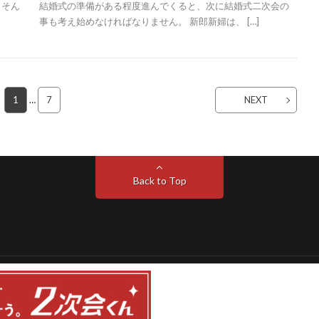
 そん
結婚式の準備がある程度進んでくると、次に結婚式二次会の
事も考え始めなければなりません。 新郎新婦は、 […]
1
…
7
NEXT
Back to Top
ディア
.
Create
. Powered by
WordPress
.