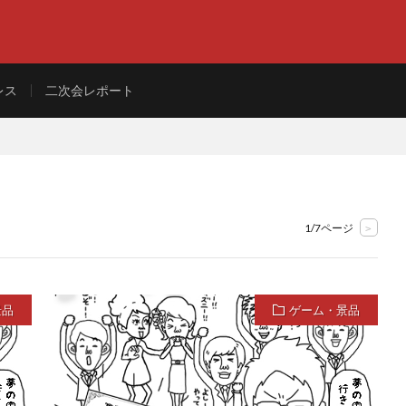
レス
二次会レポート
1/7ページ
>
景品
ゲーム・景品