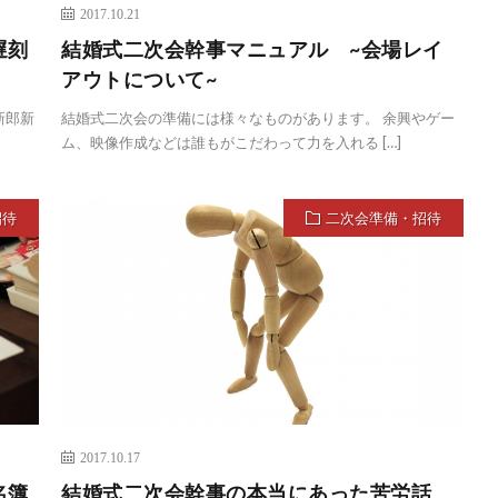
2017.10.21
遅刻
結婚式二次会幹事マニュアル ~会場レイ
アウトについて~
新郎新
結婚式二次会の準備には様々なものがあります。 余興やゲー
ム、映像作成などは誰もがこだわって力を入れる […]
招待
二次会準備・招待
2017.10.17
名簿
結婚式二次会幹事の本当にあった苦労話