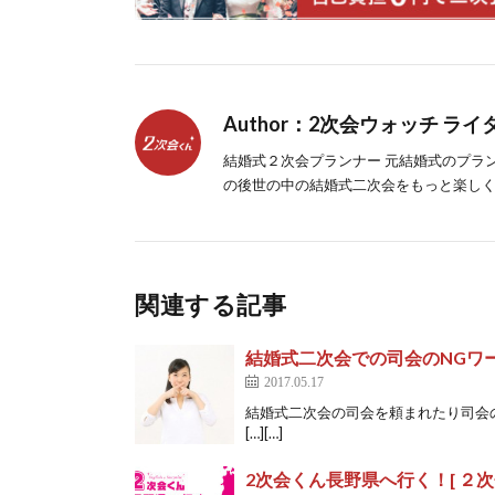
Author：2次会ウォッチ ライ
結婚式２次会プランナー 元結婚式のプラ
の後世の中の結婚式二次会をもっと楽し
関連する記事
結婚式二次会での司会のNGワ
2017.05.17
結婚式二次会の司会を頼まれたり司会
[…][…]
2次会くん長野県へ行く！[ ２