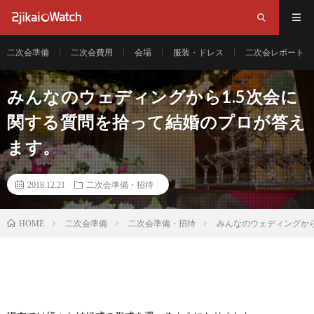
二次会準備
二次会費用
会場
服装・ドレス
二次会レポート
みんなのウェディングから1.5次会に
関する質問を拾って結婚のプロが答え
ます。
2018.12.21
二次会準備・招待
二次会準備
二次会準備・招待
みんなのウェディングから
HOME