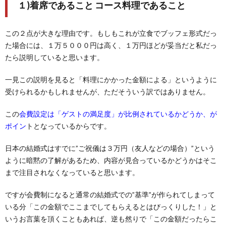
１)着席であること コース料理であること
この２点が大きな理由です。もしもこれが立食でブッフェ形式だっ
た場合には、１万５０００円は高く、１万円ほどが妥当だと私だっ
たら説明していると思います。
一見この説明を見ると「料理にかかった金額による」というように
受けられるかもしれませんが、ただそういう訳ではありません。
この
会費設定は「ゲストの満足度」が比例されているかどうか、が
ポイン
トとなっているからです。
日本の結婚式はすでに”ご祝儀は３万円（友人などの場合）”という
ように暗黙の了解があるため、内容が見合っているかどうかはそこ
まで注目されなくなっていると思います。
ですが会費制になると通常の結婚式での”基準”が作られてしまって
いる分「この金額でここまでしてもらえるとはびっくりした！」と
いうお言葉を頂くこともあれば、逆も然りで「この金額だったらこ