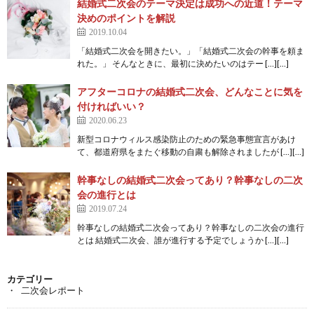
結婚式二次会のテーマ決定は成功への近道！テーマ
決めのポイントを解説
2019.10.04
「結婚式二次会を開きたい。」「結婚式二次会の幹事を頼ま
れた。」 そんなときに、最初に決めたいのはテー […][…]
アフターコロナの結婚式二次会、どんなことに気を
付ければいい？
2020.06.23
新型コロナウィルス感染防止のための緊急事態宣言があけ
て、都道府県をまたぐ移動の自粛も解除されましたが […][…]
幹事なしの結婚式二次会ってあり？幹事なしの二次
会の進行とは
2019.07.24
幹事なしの結婚式二次会ってあり？幹事なしの二次会の進行
とは 結婚式二次会、誰が進行する予定でしょうか […][…]
カテゴリー
二次会レポート