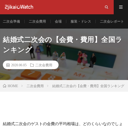
二次会準備
二次会費用
会場
服装・ドレス
二次会レポート
結婚式二次会の【会費・費用】全国ラ
ンキング
2020.06.05
二次会費用
二次会費用
結婚式二次会の【会費・費用】全国ランキング
HOME
結婚式二次会のゲストの会費の平均相場は、どのくらいなのでしょ