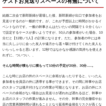
ゲストお見送りスペースの有無について
結婚二次会で新郎新婦が退場した後、新郎新婦が出口で参加者をお
見送りするのが一般的です。が、これが予想以上に時間がかかるイ
ベントなのです。一般の幹事さんはだいたいの間隔で１０分くらい
で設定するケースが多いようですが、50人の参加者がいた場合、10
分だと【12秒／1人】の計算になります。だた、参加者の中には本
当に久しぶりに会った友人や遠方から遥々駆け付けてくれた友人も
いらっしゃると思います。12秒ではなかなか感謝の気持ちを使えき
れずに、ついつい、、
そんな時間が積もりに積もって10分の予定が20分、30分……。
こんな時にお店の外のスペースに余裕があったりすると、いったん
参加者を全員店の外に誘導する事ができます。その間に幹事やお店
のスタッフは後片付けなどの作業が可能となります。お店の外にス
ペースの余裕がない場合はお見送りが遅れれば遅れるほど、幹事や
お店のスタッフの作業が進みません。その分、幹事の完全撤収やお
店の営業再開時間が遅れることとなり延長料金発生リスクが高くな