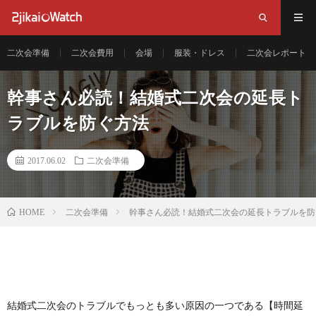
二次会準備
二次会費用
会場
服装・ドレス
二次会レポート
幹事さん必読！結婚式二次会の延長ト
ラブルを防ぐ方法
2017.06.02
二次会準備
二次会準備
幹事さん必読！結婚式二次会の延長トラブルを防
HOME
結婚式二次会のトラブルでもっとも多い原因の一つである【時間延