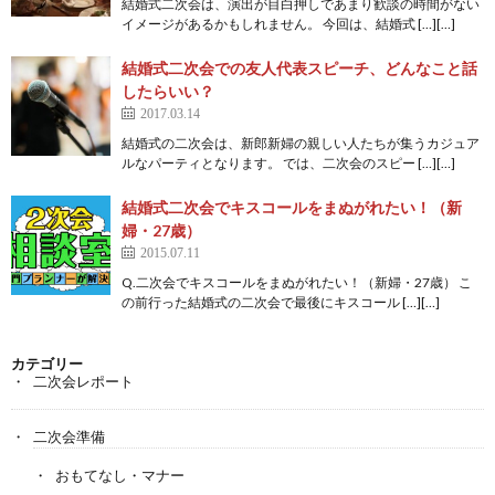
結婚式二次会は、演出が目白押しであまり歓談の時間がない
イメージがあるかもしれません。 今回は、結婚式 […][…]
結婚式二次会での友人代表スピーチ、どんなこと話
したらいい？
2017.03.14
結婚式の二次会は、新郎新婦の親しい人たちが集うカジュア
ルなパーティとなります。 では、二次会のスピー […][…]
結婚式二次会でキスコールをまぬがれたい！（新
婦・27歳）
2015.07.11
Q.二次会でキスコールをまぬがれたい！（新婦・27歳） こ
の前行った結婚式の二次会で最後にキスコール […][…]
カテゴリー
二次会レポート
二次会準備
おもてなし・マナー