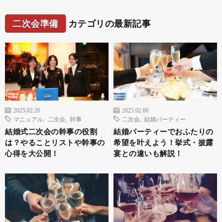
二次会準備
カテゴリの最新記事
2025.02.26
2025.02.06
マニュアル
,
二次会
,
幹事
二次会
,
結婚パーティー
結婚式二次会の幹事の役割
結婚パーティーでおふたりの
は？やることリストや幹事の
希望を叶えよう！挙式・披露
心得を大公開！
宴との違いも解説！