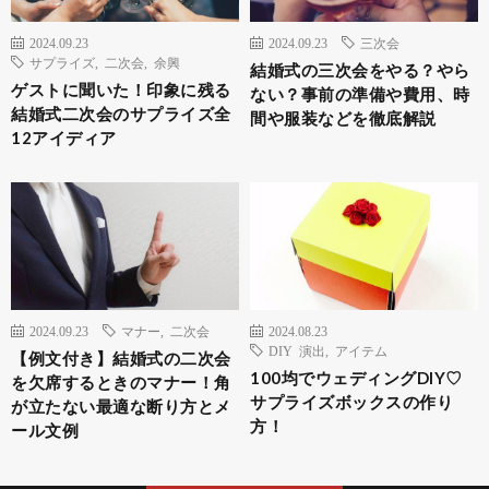
2024.09.23
2024.09.23
三次会
サプライズ
,
二次会
,
余興
結婚式の三次会をやる？やら
ゲストに聞いた！印象に残る
ない？事前の準備や費用、時
結婚式二次会のサプライズ全
間や服装などを徹底解説
12アイディア
2024.09.23
マナー
,
二次会
2024.08.23
DIY 演出
,
アイテム
【例文付き】結婚式の二次会
100均でウェディングDIY♡
を欠席するときのマナー！角
サプライズボックスの作り
が立たない最適な断り方とメ
方！
ール文例