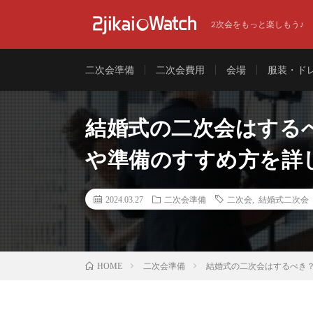
2次会をもっと楽しもう♪
二次会準備
二次会費用
会場
服装・ド
結婚式の二次会はする
や準備のすすめ方を詳
2024.03.27
二次会準備
二次会
,
結婚式二次会
二次会準備
結婚式の二次会はするべき
HOME